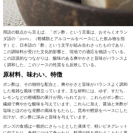
用語の観点から言えば、「ポン酢」という言葉は、おそらくオラン
ダ語の「pons」（柑橘類とアルコールをベースにした飲み物を指
す）と、日本語の「酢」という文字が組み合わさったものであり、
この調味料が受けた文化的影響と、現地での適応を物語っている。
この語源的なつながりは、酸味のある爽やかさと旨味がバランスよ
く調和した、このソースの性質をも反映している。
原材料、味わい、特徴
ポン酢は、その独特な配合と、爽やかさと旨味がバランスよく調和
した複雑な風味で際立っています。主な材料には、ゆず、すだち、
レモンなどの柑橘類の果汁が用いられており、これらがポン酢に、
繊細で爽やかな酸味を与えています。これらに加え、醤油と米酢が
塩味とほのかな発酵の風味をもたらし、昆布や鰹節をベースにした
出汁が、ポン酢に深みと旨味を与えています。
ポンズの食感は一般的にさらっととした液体で、軽いビネグレット
に似ており、食材につけて食べたり、料理の味を損なうことなく風