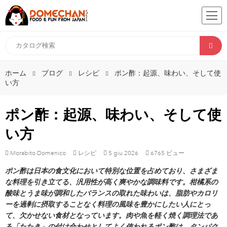
ホーム
ブログ
レシピ
ポン酢：起源、味わい、そして使
い方
ポン酢：起源、味わい、そして使
い方
Morabito Domenico
レシピ
5
giu
2026
6765 ビュー
ポン酢は日本の食文化において特別な位置を占めており、さまざま
な料理を引き立てる、汎用性が高く爽やかな調味料です。柑橘系の
酸味とうま味が調和したバランスの取れた味わいは、脂肪やカロリ
ーを過剰に摂取することなく料理の風味を豊かにしたい人にとっ
て、欠かせない食材となっています。肉や魚を軽く焼く調理法であ
る「たたき」の付け合わせとしてよく使われるポン酢は、タンパク