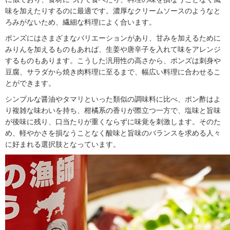
味を加えたりするのに最適です。濃厚なクリームソースのようなと
ろみがないため、繊細な料理によく合います。
ポンズにはさまざまなバリエーションがあり、甘みを加えるために
みりんを加えるものもあれば、生姜や唐辛子を入れて味をアレンジ
するものもあります。こうした汎用性の高さから、ポンズは刺身や
豆腐、サラダから焼き肉料理に至るまで、幅広い料理に合わせるこ
とができます。
シンプルな醤油やタマリといった類似の調味料に比べ、ポン酢はよ
り複雑な味わいを持ち、柑橘系の香りが際立つ一方で、塩味と旨味
が後味に残り、口当たりが重くならずに味覚を刺激します。そのた
め、軽やかさを損なうことなく酸味と旨味のバランスを求める人々
に好まれる選択肢となっています。