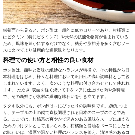
栄養面から見ると、ポン酢は一般的に低カロリーであり、柑橘類に
はビタミン（特にビタミンC）や天然の抗酸化物質が含まれている
ため、風味を豊かにするだけでなく、糖分や脂肪分を多く含むソー
スに比べてより健康的な選択肢となります。
料理での使い方と相性の良い食材
ポン酢は、酸味と旨味の絶妙なバランスが特徴で、その特性から日
本料理をはじめ、様々な料理において汎用性の高い調味料として親
しまれています。よく、次のような料理の付け合わせとして使われ
ます。
たたき
, 表面を軽く焼いて中をレアに仕上げた肉や魚料理
で、その新鮮さが素材の繊細な味わいを引き立てます。
タタキ以外にも、ポン酢は～にぴったりの調味料です。
鍋物
, つま
り、テーブルの上の鍋で直接調理される日本のスープのことであ
る。ここでは、柑橘系の爽やかで深みのある風味をスープに加える
ためのつけダレとして用いられる。柑橘類と醤油をベースにしたそ
の味わいは、濃厚で温かい料理のバランスを整え、清涼感のあるコ