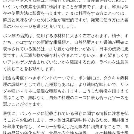
いくつかの要素を慎重に検討することが重要です。まず、容量は保
存や使用方法に影響を与えます。たまに料理をする方にとっては、
鮮度と風味を保つために小瓶が理想的ですが、頻繁に使う方は大容
量のパッケージを選ぶと良いでしょう。
ポン酢の品質は、使用する原材料に大きく左右されます。柚子、す
だち、かぼすなどの新鮮な柑橘類と、自然発酵させた醤油が明確に
表示されている製品は、より豊かな味わいがあり、日本の伝統に忠
実です。人工添加物や保存料が含まれていないか、また望ましくな
いアレルゲンが含まれていないかを確認するため、ラベルを注意深
く読むことをお勧めします。
用途も考慮すべきポイントの一つです。ポン酢には、タタキや鍋料
理の調味料として適した種類もあれば、より繊細な味わいで、サラ
ダや軽いマリネに最適な種類もあります。こうした特徴を踏まえて
選ぶことで、無駄なく、自分の料理のニーズに最も合ったソースを
選ぶことができます。
最後に、パッケージに記載されている保存に関する情報に注意を払
うことをお勧めします。ポン酢は発酵調味料であるため、開封後は
冷蔵庫で保存し、メーカーが指定した期限内に消費することで、風
味や品質の劣化を防ぎ、食品の安全性を確保し、その特性を最大限