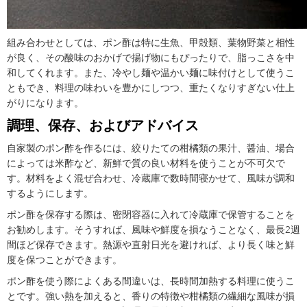
組み合わせとしては、ポン酢は特に生魚、甲殻類、葉物野菜と相性
が良く、その酸味のおかげで揚げ物にもぴったりで、脂っこさを中
和してくれます。また、冷やし麺や温かい麺に味付けとして使うこ
ともでき、料理の味わいを豊かにしつつ、重たくなりすぎない仕上
がりになります。
調理、保存、およびアドバイス
自家製のポン酢を作るには、絞りたての柑橘類の果汁、醤油、場合
によっては米酢など、新鮮で質の良い材料を使うことが不可欠で
す。材料をよく混ぜ合わせ、冷蔵庫で数時間寝かせて、風味が調和
するようにします。
ポン酢を保存する際は、密閉容器に入れて冷蔵庫で保管することを
お勧めします。そうすれば、風味や鮮度を損なうことなく、最長2週
間ほど保存できます。熱源や直射日光を避ければ、より長く味と鮮
度を保つことができます。
ポン酢を使う際によくある間違いは、長時間加熱する料理に使うこ
とです。強い熱を加えると、香りの特徴や柑橘類の繊細な風味が損