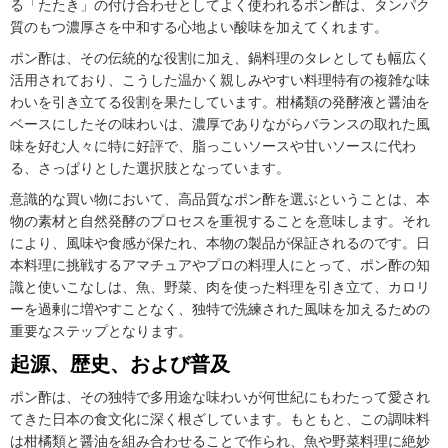
る「たたき」の付け合わせとしてよく使われるポン酢は、タンパク
質のもつ濃厚さを中和する心地よい酸味を加えてくれます。
ポン酢は、その伝統的な役割に加え、鍋料理のタレとしても幅広く
活用されており、こうした温かく親しみやすい料理特有の複雑な味
わいを引き立てる役割を果たしています。柑橘類の発酵液と醤油を
ベースにしたその味わいは、濃厚でありながらバランスの取れた風
味を好む人々に特に好評で、脂っこいソースや甘いソースに代わ
る、さっぱりとした選択肢となっています。
意識的な買い物において、高品質なポン酢を選ぶということは、本
物の素材と自然発酵のプロセスを重視することを意味します。それ
により、風味や食感が保たれ、本物の製品が保証されるのです。日
本料理に挑戦するアマチュアやプロの料理人にとって、ポン酢の知
識と使いこなしは、魚、野菜、肉を使った料理を引き立て、カロリ
ーを過剰に増やすことなく、独特で洗練された風味を加えるための
重要なステップとなります。
起源、歴史、および普及
ポン酢は、その独特で多用途な味わいが何世紀にもわたって愛され
てきた日本の食文化に深く根ざしています。もともと、この調味料
は柑橘類と醤油を組み合わせることで作られ、魚や野菜料理に絶妙