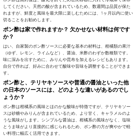
してください。天然の酸が含まれているため、数週間は品質が保た
れますが、鮮度と風味を最大限に楽しむためには、1ヶ月以内に使い
切ることをお勧めします。
ポン酢は家で作れますか？ 欠かせない材料は何です
か？
はい、自家製のポン酢ソースに必要な基本の材料は、柑橘類の果汁
（ゆず、レモン、ライムなど）、醤油、米酢のわずか数種類です。
味に深みを出すために、みりんや昆布を加えるレシピもあります。
自分で作れば、好みに合わせて酸味や旨味を調整することができま
す。
ポン酢と、テリヤキソースや普通の醤油といった他
の日本のソースには、どのような違いがあるのでし
ょうか？
ポン酢は柑橘系の風味とほのかな酸味が特徴ですが、テリヤキソー
スは砂糖やみりんが含まれているため、より甘く、キャラメルのよ
うな風味がします。シンプルな醤油は、柑橘系の風味がなく、塩味
とうま味がより直接的に感じられるため、ポン酢の方が爽やかで軽
い料理に幅広く活用できます。