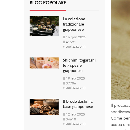
BLOG POPOLARE
La colazione
tradizionale
giapponese
16
gen
2025
41591
visualizzazioni)
Shichimi togarashi,
le 7 spezie
giapponesi
19
feb
2025
37706
visualizzazioni)
Il brodo dashi, la
Il process
base giapponese
spediscano
12
feb
2025
Come per f
34610
visualizzazioni)
acqua e ri