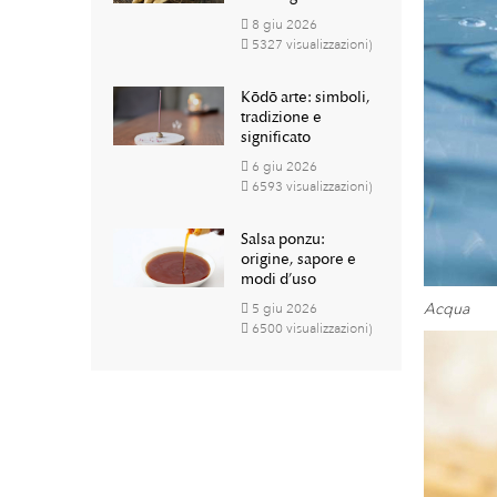
8
giu
2026
5327 visualizzazioni)
Kōdō arte: simboli,
tradizione e
significato
6
giu
2026
6593 visualizzazioni)
Salsa ponzu:
origine, sapore e
modi d’uso
Acqua
5
giu
2026
6500 visualizzazioni)