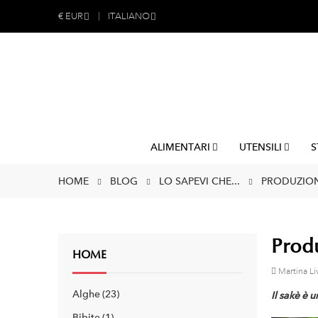
€
EUR
ITALIANO
ALIMENTARI
UTENSILI
S
HOME
BLOG
LO SAPEVI CHE...
PRODUZION
Produ
HOME
Martina Li
Alghe
23
Il sakè è 
Bibite
1