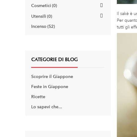
Cosmetici
0
Il sakè è 
Utensili
0
Per quanto
Incenso
52
tutti gli e
CATEGORIE DI BLOG
Scoprire il Giappone
Feste in Giappone
Ricette
Lo sapevi che...