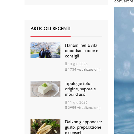
convertire
ARTICOLI RECENTI
Hanami nella vita
quotidiana: idee e
consigli
13
giu
2026
1734 visualizzazioni)
Tipologie tofu:
origine, sapore e
modi d’uso
11
giu
2026
2955 visualizzazioni)
Daikon giapponese:
gusto, preparazione
e consigli