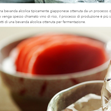
una bevanda alcolica tipicamente giapponese ottenuta da un processo d
 venga spesso chiamato vino di riso, il processo di produzione è più simi
ffetti di una bevanda alcolica ottenuta per fermentazione.