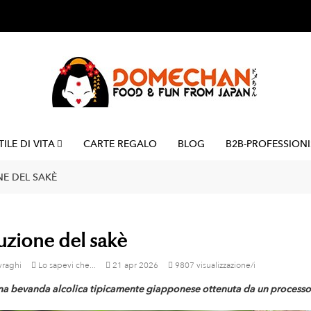
TILE DI VITA
CARTE REGALO
BLOG
B2B-PROFESSIONI
E DEL SAKÈ
zione del sakè
vraghi
Lo sapevi che...
21
apr
2026
9807 visualizzazione/i
una bevanda alcolica tipicamente giapponese ottenuta da un processo 