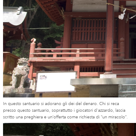
In questo santuario si adorano gli dei del denaro. Chi si reca
presso questo santuario, soprattutto i giocatori d'azzardo, lascia
scritto una preghiera e un’offerta come richiesta di “un miracolo”.