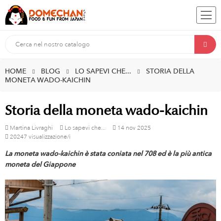
HOME
BLOG
LO SAPEVI CHE...
STORIA DELLA
MONETA WADO-KAICHIN
Storia della moneta wado-kaichin
Martina Livraghi
Lo sapevi che...
14
nov
2025
20247 visualizzazione/i
La moneta wado-kaichin è stata coniata nel 708 ed è la più antica
moneta del Giappone