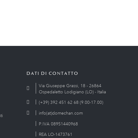
DATI DI CONTATTO
Via Giuseppe Grassi, 18 - 26864
Ospedaletto Lodigiano (LO) - Italia
(+39) 392 451 62 68 (9.00-17.00)
info(at)domechan.com
ti
P.IVA 08951440968
REA LO-1473761