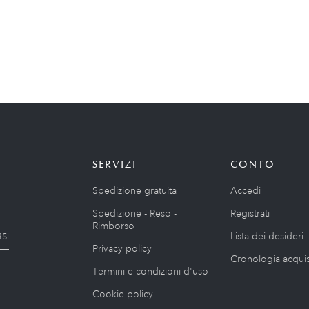
SERVIZI
CONTO
Spedizione gratuita
Accedi
Spedizione - Reso -
Registrati
Rimborso
Lista dei desideri
SI
Privacy policy
Cronologia acquis
Termini e condizioni d'uso
Cookie policy