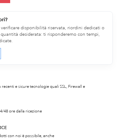
ori?
erificare disponibilità riservata, riordini dedicati o
la quantità desiderata: ti risponderemo con tempi,
dicate.
iù recenti e sicure tecnologie quali SSL, Firewall e
4/48 ore dalla ricezione
RCE
otti con noi è possibile, anche