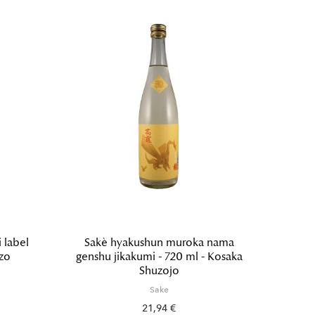
 label
Sakè hyakushun muroka nama
Sak
uzo
genshu jikakumi - 720 ml - Kosaka
ts
Shuzojo
Sake
21,94 €