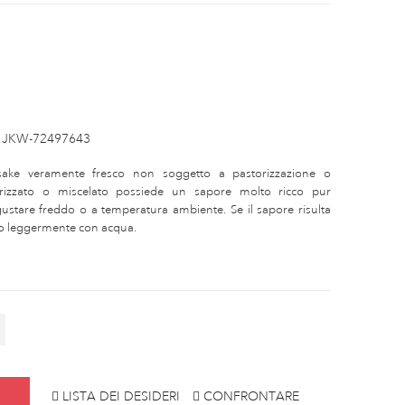
JKW-72497643
ake veramente fresco non soggetto a pastorizzazione o
rizzato o miscelato possiede un sapore molto ricco pur
stare freddo o a temperatura ambiente. Se il sapore risulta
rlo leggermente con acqua.
LISTA DEI DESIDERI
CONFRONTARE