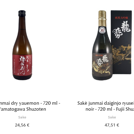
nmai dry yauemon - 720 ml -
Sakè junmai daiginjo ryusei
Yamatogawa Shuzoten
noir - 720 ml - Fujii Sh
Sake
Sake
24,56 €
47,51 €