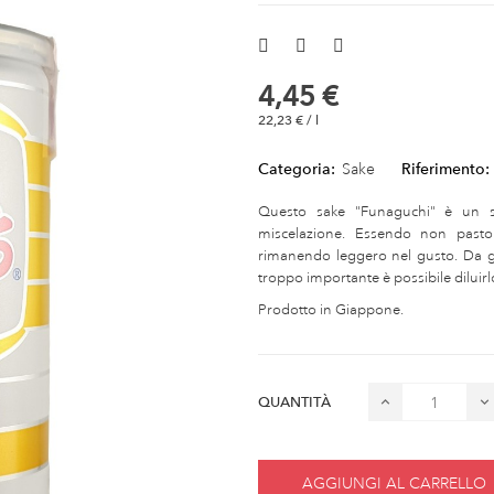
4,45 €
22,23 € / l
Categoria:
Sake
Riferimento:
Questo sake "Funaguchi" è un s
miscelazione. Essendo non pasto
rimanendo leggero nel gusto. Da gu
troppo importante è possibile dilui
Prodotto in Giappone.
QUANTITÀ
AGGIUNGI AL CARRELLO