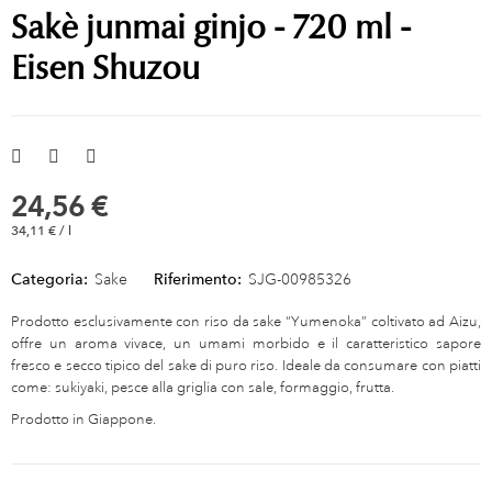
Sakè junmai ginjo - 720 ml -
Eisen Shuzou
24,56 €
34,11 € / l
Categoria:
Sake
Riferimento:
SJG-00985326
Prodotto esclusivamente con riso da sake “Yumenoka” coltivato ad Aizu,
offre un aroma vivace, un umami morbido e il caratteristico sapore
fresco e secco tipico del sake di puro riso. Ideale da consumare con piatti
come: sukiyaki, pesce alla griglia con sale, formaggio, frutta.
Prodotto in Giappone.