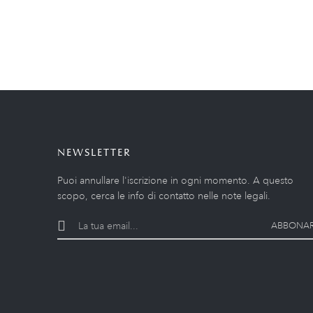
NEWSLETTER
Puoi annullare l'iscrizione in ogni momento. A questo
scopo, cerca le info di contatto nelle note legali.
ABBONAR