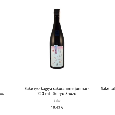
Sakè iyo kagiya sakurahime junmai -
Sakè to
720 ml - Seiryo Shuzo
Sake
18,43 €