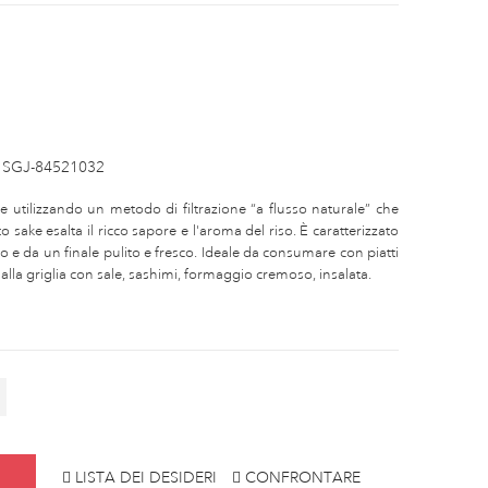
SGJ-84521032
e utilizzando un metodo di filtrazione “a flusso naturale” che
o sake esalta il ricco sapore e l'aroma del riso. È caratterizzato
 e da un finale pulito e fresco. Ideale da consumare con piatti
la griglia con sale, sashimi, formaggio cremoso, insalata.
LISTA DEI DESIDERI
CONFRONTARE