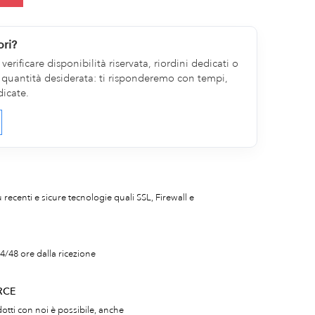
ori?
erificare disponibilità riservata, riordini dedicati o
la quantità desiderata: ti risponderemo con tempi,
dicate.
iù recenti e sicure tecnologie quali SSL, Firewall e
4/48 ore dalla ricezione
RCE
otti con noi è possibile, anche