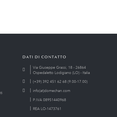
DATI DI CONTATTO
Via Giuseppe Grassi, 18 - 26864
Ospedaletto Lodigiano (LO) - Italia
(+39) 392 451 62 68 (9.00-17.00)
info(at)domechan.com
ti
P.IVA 08951440968
REA LO-1473761