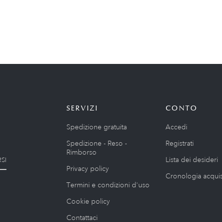
SERVIZI
CONTO
Spedizione gratuita
Accedi
Spedizione - Reso -
Registrati
Rimborso
Lista dei desideri
SI
Privacy policy
Cronologia acquis
Termini e condizioni d'uso
Cookie policy
Contattaci