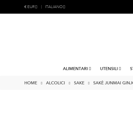
€
EUR
ITALIANO
ALIMENTARI
UTENSILI
S
HOME
ALCOLICI
SAKE
SAKÈ JUNMAI GINJO