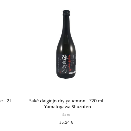
- 2 l -
Sakè daiginjo dry yauemon - 720 ml
Sakè j
- Yamatogawa Shuzoten
Sake
35,24 €