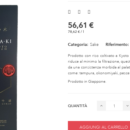
56,61 €
78,62 € / l
Categoria:
Sake
Riferimento:
Prodotto con riso coltivato a Kyoto 
riduce al minimo la filtrazione, quest
da una consistenza morbida al palato
come: tempura, okonomiyaki, pesce al
Prodotto in Giappone.
QUANTITÀ
AGGIUNGI AL CARRELLO