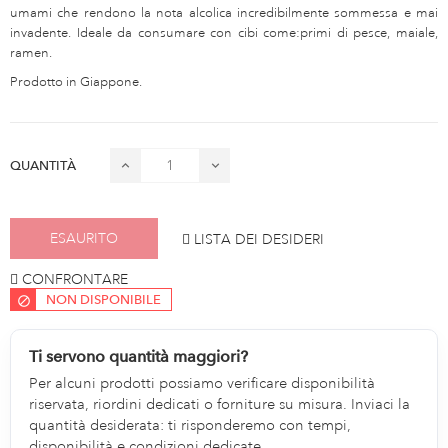
umami che rendono la nota alcolica incredibilmente sommessa e mai
invadente. Ideale da consumare con cibi come:primi di pesce, maiale,
ramen.
Prodotto in Giappone.
QUANTITÀ
ESAURITO
LISTA DEI DESIDERI
CONFRONTARE
NON DISPONIBILE
Ti servono quantità maggiori?
Per alcuni prodotti possiamo verificare disponibilità
riservata, riordini dedicati o forniture su misura. Inviaci la
quantità desiderata: ti risponderemo con tempi,
disponibilità e condizioni dedicate.