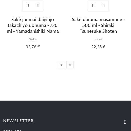
Sakè junmai daiginjo
Sakè daruma masamune -
takachiyo uonuma - 720
500 ml - Shiraki
ml - Yamadanishiki Nama
Tsunesuke Shoten
Sake
Sake
32,76 €
22,23 €
NEWSLETTER