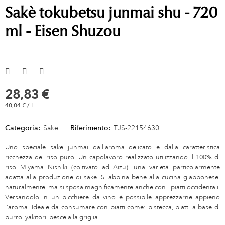
Sakè tokubetsu junmai shu - 720
ml - Eisen Shuzou
28,83 €
40,04 € / l
Categoria:
Sake
Riferimento:
TJS-22154630
Uno speciale sake junmai dall'aroma delicato e dalla caratteristica
ricchezza del riso puro. Un capolavoro realizzato utilizzando il 100% di
riso Miyama Nishiki (coltivato ad Aizu), una varietà particolarmente
adatta alla produzione di sake. Si abbina bene alla cucina giapponese,
naturalmente, ma si sposa magnificamente anche con i piatti occidentali.
Versandolo in un bicchiere da vino è possibile apprezzarne appieno
l'aroma. Ideale da consumare con piatti come: bistecca, piatti a base di
burro, yakitori, pesce alla griglia.