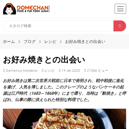
ホーム
ブログ
レシピ
お好み焼きとの出会い
お好み焼きとの出会い
Domenico Morabito
レシピ
19
set
2025
21586 ビュー
お好み焼きは第二次世界大戦前に日本で発明され、戦中戦後に進化
を遂げ、人気を博しました。このクレープのようなパンケーキの起
源は江戸時代（1683～1868年）にまで遡り、当時は「麩焼き」と呼
ばれ、仏事の際に供えられた特別な料理でした。