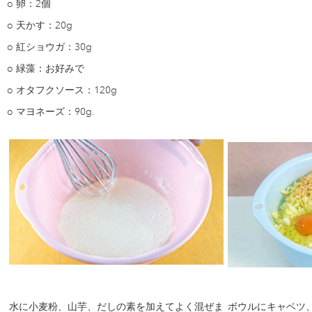
o
卵：2個
o
天かす：20g
o
紅ショウガ：30g
o
緑藻：お好みで
o
オタフクソース：120g
o
マヨネーズ：90g.
水に小麦粉、山芋、だしの素を加えてよく混ぜま
ボウルにキャベツ