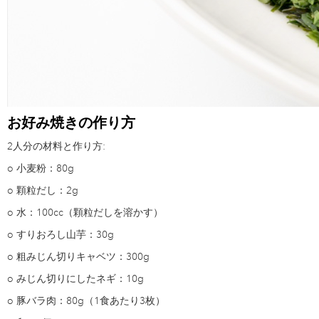
お好み焼きの作り方
2人分の材料と作り方:
o
小麦粉：80g
o
顆粒だし：2g
o
水：100cc（顆粒だしを溶かす）
o
すりおろし山芋：30g
o
粗みじん切りキャベツ：300g
o
みじん切りにしたネギ：10g
o
豚バラ肉：80g（1食あたり3枚）