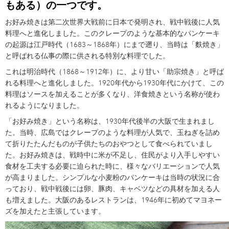
もある）の一つです。
お好み焼きは第二次世界大戦前に日本で発明され、戦中戦後に人気
料理へと進化しました。このクレープのような基本的なパンケーキ
の起源は江戸時代（1683～1868年）にまで遡り、当時は「麩焼き」
と呼ばれる仏事の際に供される特別な料理でした。
これは明治時代（1868～1912年）に、より甘い「助宗焼き」と呼ば
れる料理へと進化しました。1920年代から1930年代にかけて、この
料理はソースを加えることが多くなり、洋食焼きという名称が使わ
れるようになりました。
「お好み焼き」という名称は、1930年代後半の大阪で生まれまし
た。当時、広島ではクレープのような料理が人気で、玉ねぎを詰め
て折りたたんだものが子供たちのおやつとして食べられていまし
た。お好み焼きは、戦時中に米が不足し、住民がより入手しやすい
食材を工夫する必要に迫られた時に、様々なバリエーションで人気
が高まりました。シンプルな小麦粉のパンケーキは当時の状況に合
っており、戦中戦後には卵、豚肉、キャベツなどの具材を加える人
も増えました。大阪のあるレストランは、1946年に初めてマヨネー
ズを加えたと主張しています。