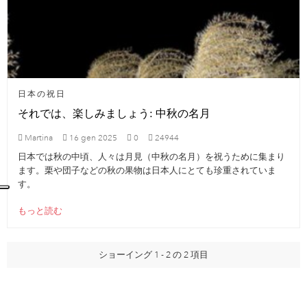
日本の祝日
それでは、楽しみましょう: 中秋の名月
Martina
16
gen
2025
0
24944
日本では秋の中頃、人々は月見（中秋の名月）を祝うために集まり
ます。栗や団子などの秋の果物は日本人にとても珍重されていま
す。
もっと読む
ショーイング 1 - 2 の 2 項目