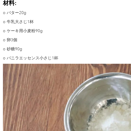
材料:
o
バター20g
o
牛乳大さじ1杯
o
ケーキ用小麦粉90g
o
卵3個
o
砂糖90g
o
バニラエッセンス小さじ1杯