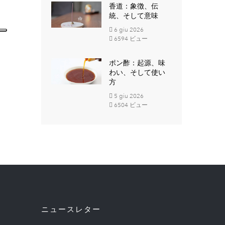
香道：象徴、伝
統、そして意味
6
giu
2026
6594 ビュー
ポン酢：起源、味
わい、そして使い
方
5
giu
2026
6504 ビュー
ニュースレター