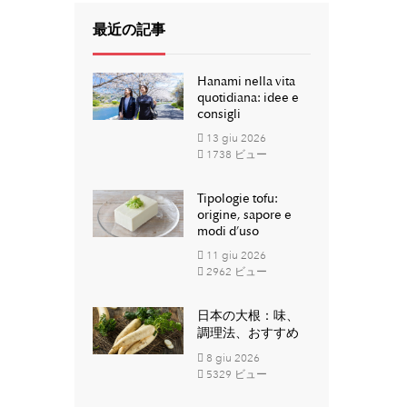
最近の記事
Hanami nella vita
quotidiana: idee e
consigli
13
giu
2026
1738 ビュー
Tipologie tofu:
origine, sapore e
modi d’uso
11
giu
2026
2962 ビュー
日本の大根：味、
調理法、おすすめ
8
giu
2026
5329 ビュー