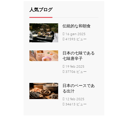
人気ブログ
伝統的な和朝食
16
gen
2025
41593 ビュー
日本の七味である
七味唐辛子
19
feb
2025
37706 ビュー
日本のベースであ
る出汁
12
feb
2025
34613 ビュー