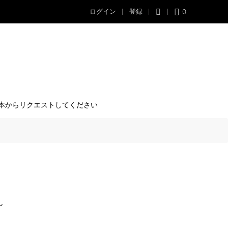
0
ログイン
登録
本からリクエストしてください
ん