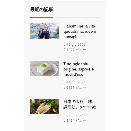
最近の記事
Hanami nella vita
quotidiana: idee e
consigli
13
giu
2026
1799 ビュー
Tipologie tofu:
origine, sapore e
modi d’uso
11
giu
2026
3121 ビュー
日本の大根：味、
調理法、おすすめ
8
giu
2026
5484 ビュー