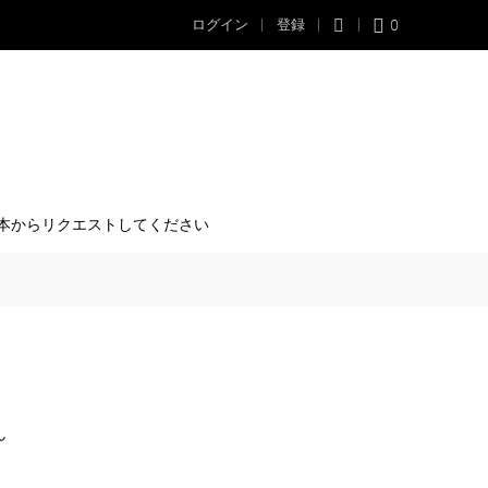
0
ログイン
登録
本からリクエストしてください
ん