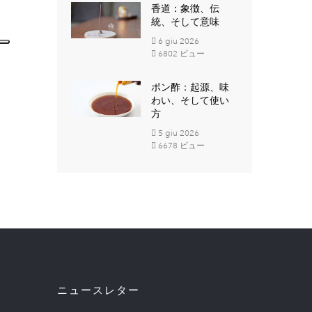
香道：象徴、伝
統、そして意味
6
giu
2026
6802 ビュー
ポン酢：起源、味
わい、そして使い
方
5
giu
2026
6678 ビュー
ニュースレター