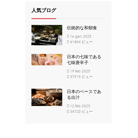
人気ブログ
伝統的な和朝食
16
gen
2025
41804 ビュー
日本の七味である
七味唐辛子
19
feb
2025
37915 ビュー
日本のベースであ
る出汁
12
feb
2025
34720 ビュー