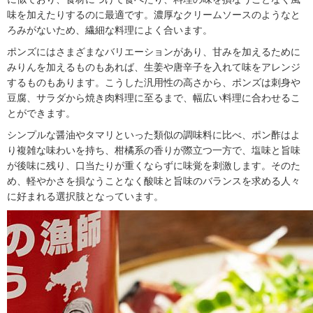
味を加えたりするのに最適です。濃厚なクリームソースのようなと
ろみがないため、繊細な料理によく合います。
ポンズにはさまざまなバリエーションがあり、甘みを加えるために
みりんを加えるものもあれば、生姜や唐辛子を入れて味をアレンジ
するものもあります。こうした汎用性の高さから、ポンズは刺身や
豆腐、サラダから焼き肉料理に至るまで、幅広い料理に合わせるこ
とができます。
シンプルな醤油やタマリといった類似の調味料に比べ、ポン酢はよ
り複雑な味わいを持ち、柑橘系の香りが際立つ一方で、塩味と旨味
が後味に残り、口当たりが重くならずに味覚を刺激します。そのた
め、軽やかさを損なうことなく酸味と旨味のバランスを求める人々
に好まれる選択肢となっています。