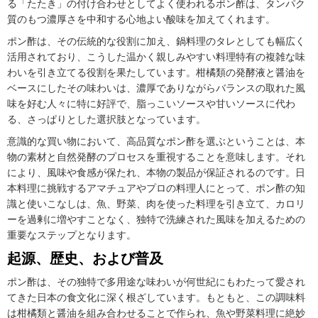
る「たたき」の付け合わせとしてよく使われるポン酢は、タンパク
質のもつ濃厚さを中和する心地よい酸味を加えてくれます。
ポン酢は、その伝統的な役割に加え、鍋料理のタレとしても幅広く
活用されており、こうした温かく親しみやすい料理特有の複雑な味
わいを引き立てる役割を果たしています。柑橘類の発酵液と醤油を
ベースにしたその味わいは、濃厚でありながらバランスの取れた風
味を好む人々に特に好評で、脂っこいソースや甘いソースに代わ
る、さっぱりとした選択肢となっています。
意識的な買い物において、高品質なポン酢を選ぶということは、本
物の素材と自然発酵のプロセスを重視することを意味します。それ
により、風味や食感が保たれ、本物の製品が保証されるのです。日
本料理に挑戦するアマチュアやプロの料理人にとって、ポン酢の知
識と使いこなしは、魚、野菜、肉を使った料理を引き立て、カロリ
ーを過剰に増やすことなく、独特で洗練された風味を加えるための
重要なステップとなります。
起源、歴史、および普及
ポン酢は、その独特で多用途な味わいが何世紀にもわたって愛され
てきた日本の食文化に深く根ざしています。もともと、この調味料
は柑橘類と醤油を組み合わせることで作られ、魚や野菜料理に絶妙