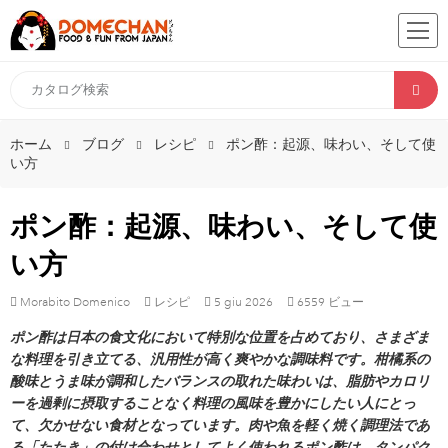
ホーム
ブログ
レシピ
ポン酢：起源、味わい、そして使
い方
ポン酢：起源、味わい、そして使
い方
Morabito Domenico
レシピ
5
giu
2026
6559 ビュー
ポン酢は日本の食文化において特別な位置を占めており、さまざま
な料理を引き立てる、汎用性が高く爽やかな調味料です。柑橘系の
酸味とうま味が調和したバランスの取れた味わいは、脂肪やカロリ
ーを過剰に摂取することなく料理の風味を豊かにしたい人にとっ
て、欠かせない食材となっています。肉や魚を軽く焼く調理法であ
る「たたき」の付け合わせとしてよく使われるポン酢は、タンパク