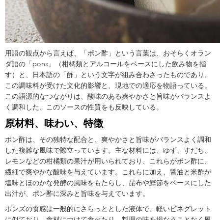
用語の観点から言えば、「ポン酢」という言葉は、おそらくオラン
ダ語の「pons」（柑橘類とアルコールをベースにした飲み物を指
す）と、日本語の「酢」という文字が組み合わさったものであり、
この調味料が受けた文化的影響と、現地での適応を物語っている。
この語源的なつながりは、酸味のある爽やかさと旨味がバランスよ
く調和した、このソースの性質をも反映している。
原材料、味わい、特徴
ポン酢は、その独特な配合と、爽やかさと旨味がバランスよく調和
した複雑な風味で際立っています。主な材料には、ゆず、すだち、
レモンなどの柑橘類の果汁が用いられており、これらがポン酢に、
繊細で爽やかな酸味を与えています。これらに加え、醤油と米酢が
塩味とほのかな発酵の風味をもたらし、昆布や鰹節をベースにした
出汁が、ポン酢に深みと旨味を与えています。
ポンズの食感は一般的にさらっととした液体で、軽いビネグレット
に似ており、食材につけて食べたり、料理の味を損なうことなく風