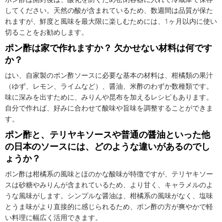
してください。天然の酸が含まれているため、数週間は品質が保た
れますが、鮮度と風味を最大限に楽しむためには、1ヶ月以内に使い
切ることをお勧めします。
ポン酢は家で作れますか？ 欠かせない材料は何です
か？
はい、自家製のポン酢ソースに必要な基本の材料は、柑橘類の果汁
（ゆず、レモン、ライムなど）、醤油、米酢のわずか数種類です。
味に深みを出すために、みりんや昆布を加えるレシピもあります。
自分で作れば、好みに合わせて酸味や旨味を調整することができま
す。
ポン酢と、テリヤキソースや普通の醤油といった他
の日本のソースには、どのような違いがあるのでし
ょうか？
ポン酢は柑橘系の風味とほのかな酸味が特徴ですが、テリヤキソー
スは砂糖やみりんが含まれているため、より甘く、キャラメルのよ
うな風味がします。シンプルな醤油は、柑橘系の風味がなく、塩味
とうま味がより直接的に感じられるため、ポン酢の方が爽やかで軽
い料理に幅広く活用できます。