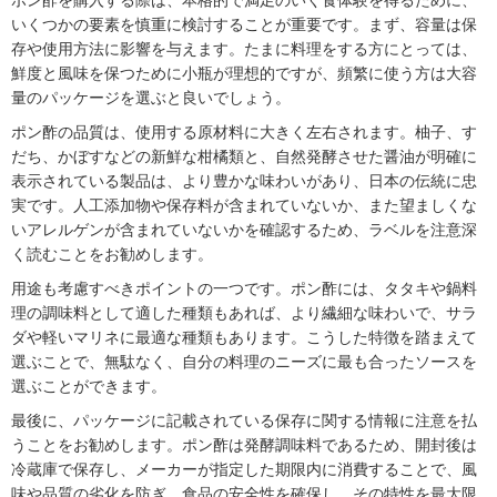
いくつかの要素を慎重に検討することが重要です。まず、容量は保
存や使用方法に影響を与えます。たまに料理をする方にとっては、
鮮度と風味を保つために小瓶が理想的ですが、頻繁に使う方は大容
量のパッケージを選ぶと良いでしょう。
ポン酢の品質は、使用する原材料に大きく左右されます。柚子、す
だち、かぼすなどの新鮮な柑橘類と、自然発酵させた醤油が明確に
表示されている製品は、より豊かな味わいがあり、日本の伝統に忠
実です。人工添加物や保存料が含まれていないか、また望ましくな
いアレルゲンが含まれていないかを確認するため、ラベルを注意深
く読むことをお勧めします。
用途も考慮すべきポイントの一つです。ポン酢には、タタキや鍋料
理の調味料として適した種類もあれば、より繊細な味わいで、サラ
ダや軽いマリネに最適な種類もあります。こうした特徴を踏まえて
選ぶことで、無駄なく、自分の料理のニーズに最も合ったソースを
選ぶことができます。
最後に、パッケージに記載されている保存に関する情報に注意を払
うことをお勧めします。ポン酢は発酵調味料であるため、開封後は
冷蔵庫で保存し、メーカーが指定した期限内に消費することで、風
味や品質の劣化を防ぎ、食品の安全性を確保し、その特性を最大限