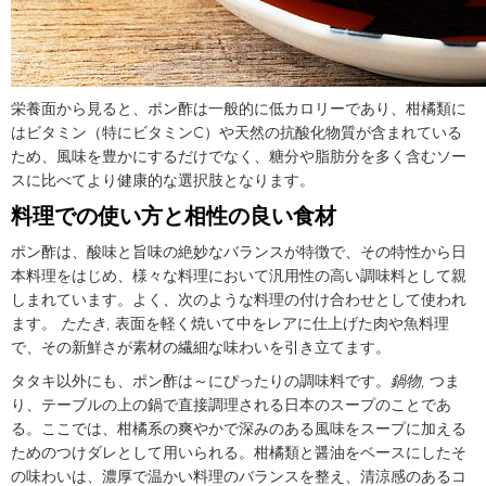
栄養面から見ると、ポン酢は一般的に低カロリーであり、柑橘類に
はビタミン（特にビタミンC）や天然の抗酸化物質が含まれている
ため、風味を豊かにするだけでなく、糖分や脂肪分を多く含むソー
スに比べてより健康的な選択肢となります。
料理での使い方と相性の良い食材
ポン酢は、酸味と旨味の絶妙なバランスが特徴で、その特性から日
本料理をはじめ、様々な料理において汎用性の高い調味料として親
しまれています。よく、次のような料理の付け合わせとして使われ
ます。
たたき
, 表面を軽く焼いて中をレアに仕上げた肉や魚料理
で、その新鮮さが素材の繊細な味わいを引き立てます。
タタキ以外にも、ポン酢は～にぴったりの調味料です。
鍋物
, つま
り、テーブルの上の鍋で直接調理される日本のスープのことであ
る。ここでは、柑橘系の爽やかで深みのある風味をスープに加える
ためのつけダレとして用いられる。柑橘類と醤油をベースにしたそ
の味わいは、濃厚で温かい料理のバランスを整え、清涼感のあるコ