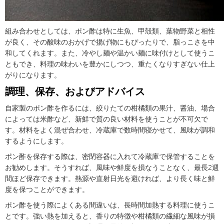
組み合わせとしては、ポン酢は特に生魚、甲殻類、葉物野菜と相性
が良く、その酸味のおかげで揚げ物にもぴったりで、脂っこさを中
和してくれます。また、冷やし麺や温かい麺に味付けとして使うこ
ともでき、料理の味わいを豊かにしつつ、重たくなりすぎない仕上
がりになります。
調理、保存、およびアドバイス
自家製のポン酢を作るには、絞りたての柑橘類の果汁、醤油、場合
によっては米酢など、新鮮で質の良い材料を使うことが不可欠で
す。材料をよく混ぜ合わせ、冷蔵庫で数時間寝かせて、風味が調和
するようにします。
ポン酢を保存する際は、密閉容器に入れて冷蔵庫で保管することを
お勧めします。そうすれば、風味や鮮度を損なうことなく、最長2週
間ほど保存できます。熱源や直射日光を避ければ、より長く味と鮮
度を保つことができます。
ポン酢を使う際によくある間違いは、長時間加熱する料理に使うこ
とです。強い熱を加えると、香りの特徴や柑橘類の繊細な風味が損