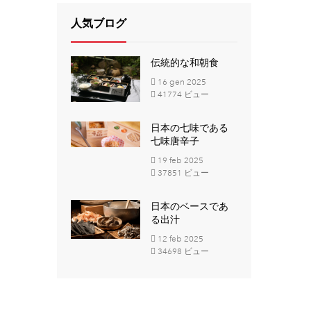
人気ブログ
伝統的な和朝食
16
gen
2025
41774 ビュー
日本の七味である
七味唐辛子
19
feb
2025
37851 ビュー
日本のベースであ
る出汁
12
feb
2025
34698 ビュー