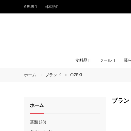
€
EUR
日本語
食料品
ツール
暮
ホーム
ブランド
OZEKI
ブランド
ホーム
藻類
23