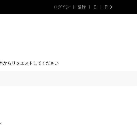
0
ログイン
登録
本からリクエストしてください
ん