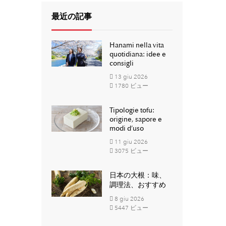
最近の記事
Hanami nella vita
quotidiana: idee e
consigli
13
giu
2026
1780 ビュー
Tipologie tofu:
origine, sapore e
modi d’uso
11
giu
2026
3075 ビュー
日本の大根：味、
調理法、おすすめ
8
giu
2026
5447 ビュー