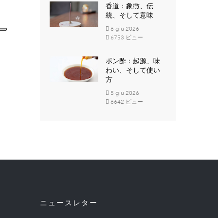
香道：象徴、伝
統、そして意味
6
giu
2026
6753 ビュー
ポン酢：起源、味
わい、そして使い
方
5
giu
2026
6642 ビュー
ニュースレター