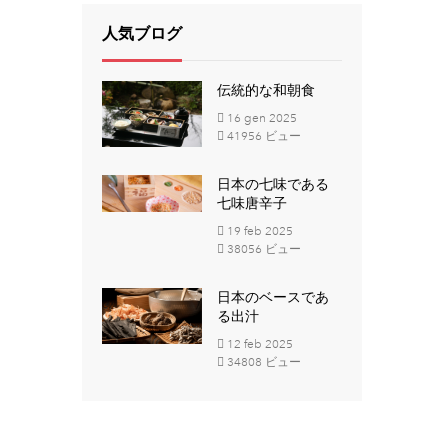
人気ブログ
伝統的な和朝食
16
gen
2025
41956 ビュー
日本の七味である
七味唐辛子
19
feb
2025
38056 ビュー
日本のベースであ
る出汁
12
feb
2025
34808 ビュー