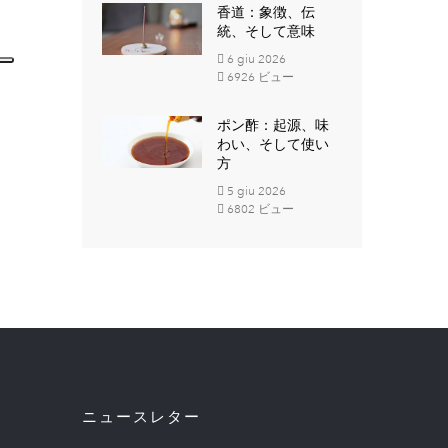
香道：象徴、伝
統、そして意味
6
giu
2026
6926 ビュー
ポン酢：起源、味
わい、そして使い
方
5
giu
2026
6802 ビュー
ニュースレター