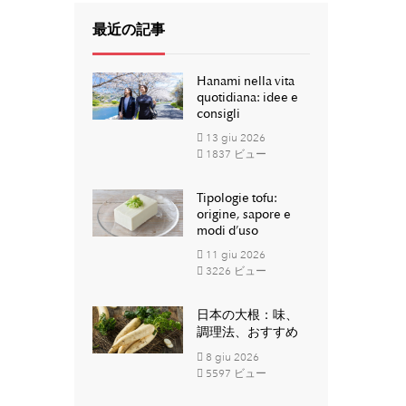
最近の記事
Hanami nella vita
quotidiana: idee e
consigli
13
giu
2026
1837 ビュー
Tipologie tofu:
origine, sapore e
modi d’uso
11
giu
2026
3226 ビュー
日本の大根：味、
調理法、おすすめ
8
giu
2026
5597 ビュー