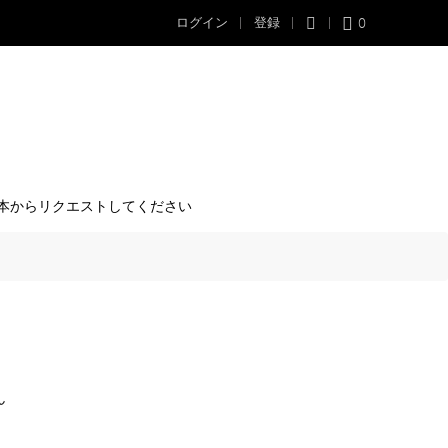
0
ログイン
登録
本からリクエストしてください
ん