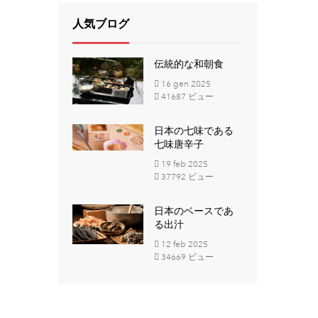
人気ブログ
伝統的な和朝食
16
gen
2025
41687 ビュー
日本の七味である
七味唐辛子
19
feb
2025
37792 ビュー
日本のベースであ
る出汁
12
feb
2025
34669 ビュー