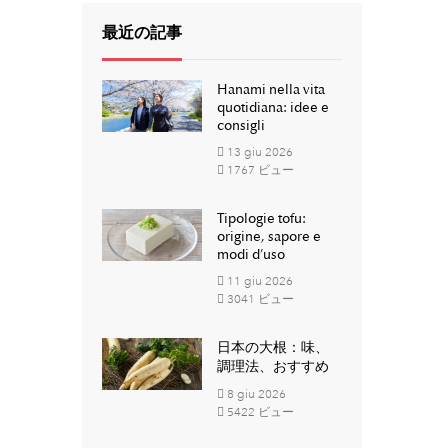
最近の記事
Hanami nella vita
quotidiana: idee e
consigli
13
giu
2026
1767 ビュー
Tipologie tofu:
origine, sapore e
modi d’uso
11
giu
2026
3041 ビュー
日本の大根：味、
調理法、おすすめ
8
giu
2026
5422 ビュー