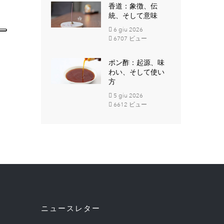
香道：象徴、伝
統、そして意味
6
giu
2026
6707 ビュー
ポン酢：起源、味
わい、そして使い
方
5
giu
2026
6612 ビュー
ニュースレター