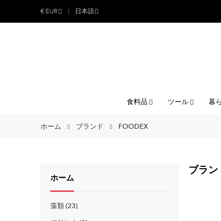
€
EUR
日本語
食料品
ツール
暮
ホーム
ブランド
FOODEX
ブランド
ホーム
藻類
23