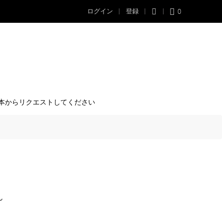
0
ログイン
登録
本からリクエストしてください
ん