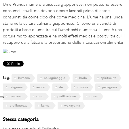
Ume Prunus mume o albicocca giapponese, non possono essere
consumati crudi, ma devono essere lavorati prima di essee
consumati sia come cibo che come medicina. L'ume ha una lunga
storia nella cultura culinaria giapponese. Ci sono una varietà di
prodotti a base di ume tra cui l'umeboshi e umeshu. L'ume è una
coltura molto apprezzata e ha molti effetti medicale positivi tra cui il
recupero dalla fatica e la prevenzione delle intossicazioni alimentari.
tag:
kumano
pellegrinaggio
kodo
spiritualità
religione
antico
dei
dimora
pellegrino
percorso
culto
purificazione
onsen
prelibatezze
kansai
wakayama
Stessa categoria