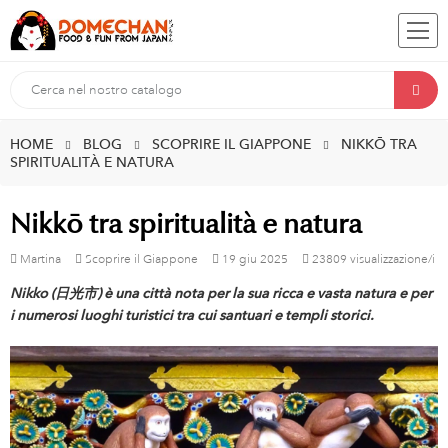
HOME
BLOG
SCOPRIRE IL GIAPPONE
NIKKŌ TRA
SPIRITUALITÀ E NATURA
Nikkō tra spiritualità e natura
Martina
Scoprire il Giappone
19
giu
2025
23809 visualizzazione/i
Nikko (日光市) è una città nota per la sua ricca e vasta natura e per
i numerosi luoghi turistici tra cui santuari e templi storici.