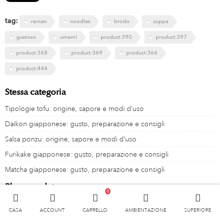
tag:
ramen
noodles
brodo
zuppa
gustoso
umami
product:390
product:397
product:368
product:369
product:366
product:444
Stessa categoria
Tipologie tofu: origine, sapore e modi d’uso
Daikon giapponese: gusto, preparazione e consigli
Salsa ponzu: origine, sapore e modi d’uso
Furikake giapponese: gusto, preparazione e consigli
Matcha giapponese: gusto, preparazione e consigli
Blog correlato
0
Ramen: un gustoso piatto giapponese
CASA
ACCOUNT
CARRELLO
AMBIENTAZIONE
SUPERIORE
La specialità di Kawatana Onsen: kawara soba