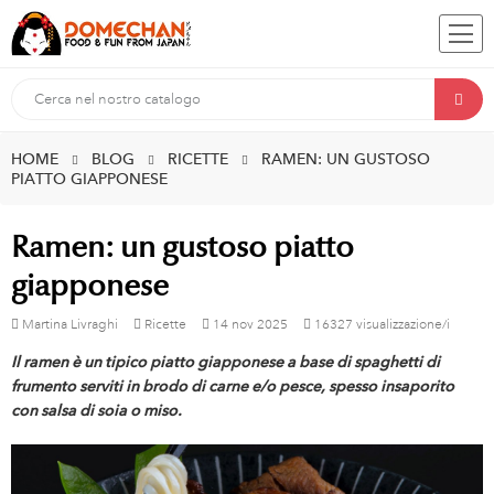
HOME
BLOG
RICETTE
RAMEN: UN GUSTOSO
PIATTO GIAPPONESE
Ramen: un gustoso piatto
giapponese
Martina Livraghi
Ricette
14
nov
2025
16327 visualizzazione/i
Il ramen è un tipico piatto giapponese a base di spaghetti di
frumento serviti in brodo di carne e/o pesce, spesso insaporito
con salsa di soia o miso.