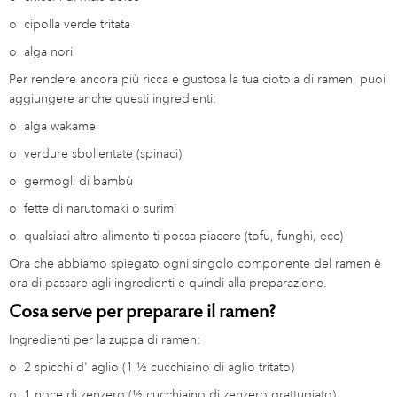
o
cipolla verde tritata
o
alga nori
Per rendere ancora più ricca e gustosa la tua ciotola di ramen, puoi
aggiungere anche questi ingredienti:
o
alga wakame
o
verdure sbollentate (spinaci)
o
germogli di bambù
o
fette di narutomaki o surimi
o
qualsiasi altro alimento ti possa piacere (tofu, funghi, ecc)
Ora che abbiamo spiegato ogni singolo componente del ramen è
ora di passare agli ingredienti e quindi alla preparazione.
Cosa serve per preparare il ramen?
Ingredienti per la zuppa di ramen:
o
2 spicchi d' aglio (1 ½ cucchiaino di aglio tritato)
o
1 noce di zenzero (½ cucchiaino di zenzero grattugiato)