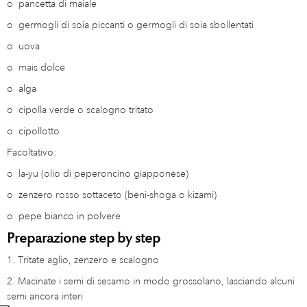
o
pancetta di maiale
o
germogli di soia piccanti o germogli di soia sbollentati
o
uova
o
mais dolce
o
alga
o
cipolla verde o scalogno tritato
o
cipollotto
Facoltativo:
o
la-yu (olio di peperoncino giapponese)
o
zenzero rosso sottaceto (beni-shoga o kizami)
o
pepe bianco in polvere
Preparazione step by step
1. Tritate aglio, zenzero e scalogno
2. Macinate i semi di sesamo in modo grossolano, lasciando alcuni
semi ancora interi