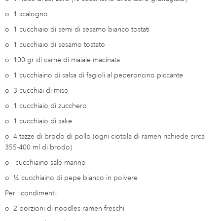
o
1 scalogno
o
1 cucchiaio di semi di sesamo bianco tostati
o
1 cucchiaio di sesamo tostato
o
100 gr di carne di maiale macinata
o
1 cucchiaino di salsa di fagioli al peperoncino piccante
o
3 cucchiai di miso
o
1 cucchiaio di zucchero
o
1 cucchiaio di sake
o
4 tazze di brodo di pollo (ogni ciotola di ramen richiede circa
355-400 ml di brodo)
o
cucchiaino sale marino
o
¼ cucchiaino di pepe bianco in polvere
Per i condimenti:
o
2 porzioni di noodles ramen freschi