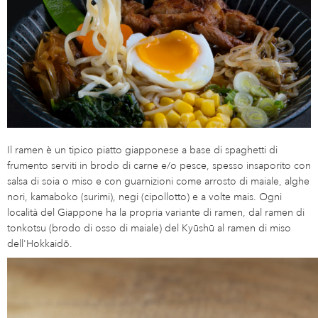
Il ramen è un tipico piatto giapponese a base di spaghetti di
frumento serviti in brodo di carne e/o pesce, spesso insaporito con
salsa di soia o miso e con guarnizioni come arrosto di maiale, alghe
nori, kamaboko (surimi), negi (cipollotto) e a volte mais. Ogni
località del Giappone ha la propria variante di ramen, dal ramen di
tonkotsu (brodo di osso di maiale) del Kyūshū al ramen di miso
dell'Hokkaidō.