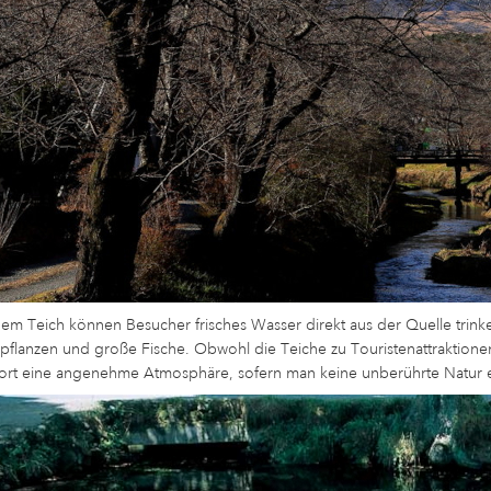
m Teich können Besucher frisches Wasser direkt aus der Quelle trinken
pflanzen und große Fische. Obwohl die Teiche zu Touristenattraktione
dort eine angenehme Atmosphäre, sofern man keine unberührte Natur e