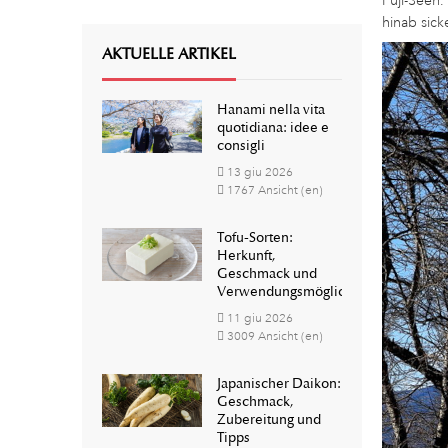
Fuji-Seen.
hinab sick
AKTUELLE ARTIKEL
Hanami nella vita
quotidiana: idee e
consigli
13
giu
2026
1767 Ansicht (en)
Tofu-Sorten:
Herkunft,
Geschmack und
Verwendungsmöglichkeiten
11
giu
2026
3009 Ansicht (en)
Japanischer Daikon:
Geschmack,
Zubereitung und
Tipps