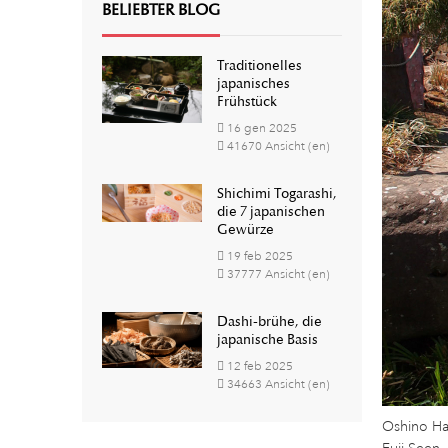
BELIEBTER BLOG
Traditionelles
japanisches
Frühstück
16
gen
2025
41670 Ansicht (en)
Shichimi Togarashi,
die 7 japanischen
Gewürze
19
feb
2025
37777 Ansicht (en)
Dashi-brühe, die
japanische Basis
12
feb
2025
34663 Ansicht (en)
Oshino Hak