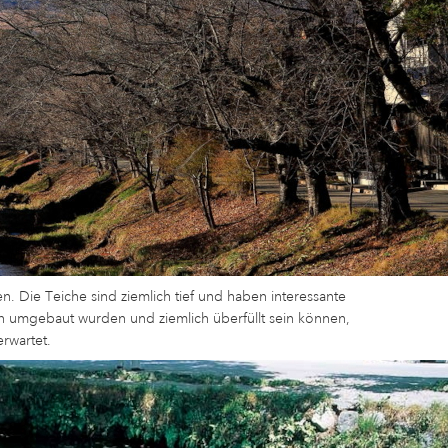
. Die Teiche sind ziemlich tief und haben interessante
n umgebaut wurden und ziemlich überfüllt sein können,
rwartet.