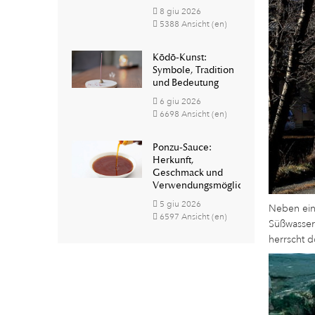
8
giu
2026
5388 Ansicht (en)
Kōdō-Kunst:
Symbole, Tradition
und Bedeutung
6
giu
2026
6698 Ansicht (en)
Ponzu-Sauce:
Herkunft,
Geschmack und
Verwendungsmöglichkeiten
5
giu
2026
Neben eine
6597 Ansicht (en)
Süßwasser
herrscht 