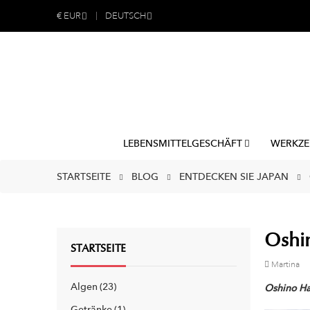
€
EUR
DEUTSCH
LEBENSMITTELGESCHÄFT
WERKZE
STARTSEITE
BLOG
ENTDECKEN SIE JAPAN
Oshi
STARTSEITE
Martina
Algen
23
Oshino Ha
Getränke
1