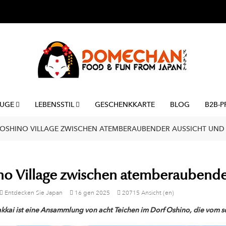
UGE
LEBENSSTIL
GESCHENKKARTE
BLOG
B2B-P
OSHINO VILLAGE ZWISCHEN ATEMBERAUBENDER AUSSICHT UN
no Village zwischen atemberaubende
Entdecken Sie Japan
16
gen
2025
20715 Ansicht (en)
kkai ist eine Ansammlung von acht Teichen im Dorf Oshino, die vom 