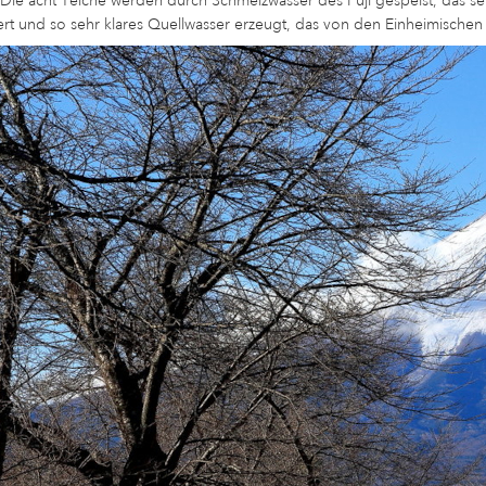
 Die acht Teiche werden durch Schmelzwasser des Fuji gespeist, das s
ert und so sehr klares Quellwasser erzeugt, das von den Einheimischen 