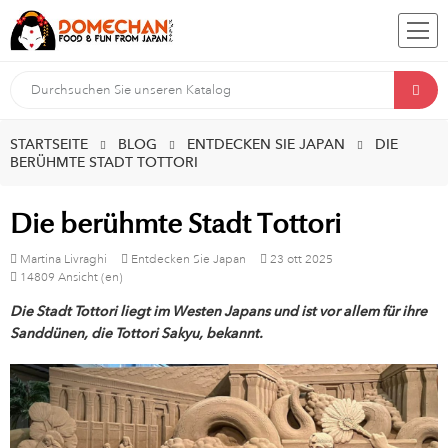
STARTSEITE
BLOG
ENTDECKEN SIE JAPAN
DIE
BERÜHMTE STADT TOTTORI
Die berühmte Stadt Tottori
Martina Livraghi
Entdecken Sie Japan
23
ott
2025
14809 Ansicht (en)
Die Stadt Tottori liegt im Westen Japans und ist vor allem für ihre
Sanddünen, die Tottori Sakyu, bekannt.