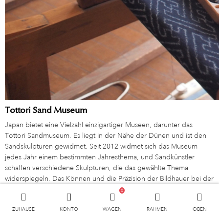
Tottori Sand Museum
Japan bietet eine Vielzahl einzigartiger Museen, darunter das
Tottori Sandmuseum. Es liegt in der Nähe der Dünen und ist den
Sandskulpturen gewidmet. Seit 2012 widmet sich das Museum
jedes Jahr einem bestimmten Jahresthema, und Sandkünstler
schaffen verschiedene Skulpturen, die das gewählte Thema
widerspiegeln. Das Können und die Präzision der Bildhauer bei der
Schaffung dieser Werke begeistern die Besucher. Ein Besuch lohnt
0
sich.
ZUHAUSE
KONTO
WAGEN
RAHMEN
OBEN