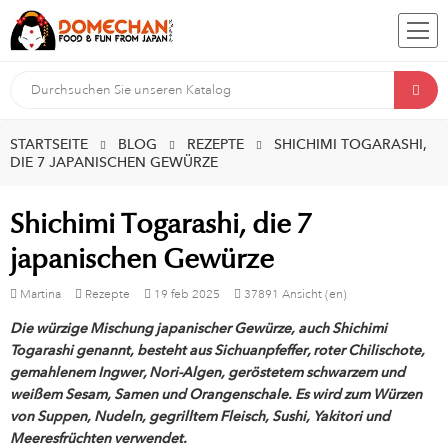
STARTSEITE
BLOG
REZEPTE
SHICHIMI TOGARASHI,
DIE 7 JAPANISCHEN GEWÜRZE
Shichimi Togarashi, die 7
japanischen Gewürze
Martina
Rezepte
19
feb
2025
37891 Ansicht (en)
Die würzige Mischung japanischer Gewürze, auch Shichimi
Togarashi genannt, besteht aus Sichuanpfeffer, roter Chilischote,
gemahlenem Ingwer, Nori-Algen, geröstetem schwarzem und
weißem Sesam, Samen und Orangenschale. Es wird zum Würzen
von Suppen, Nudeln, gegrilltem Fleisch, Sushi, Yakitori und
Meeresfrüchten verwendet.