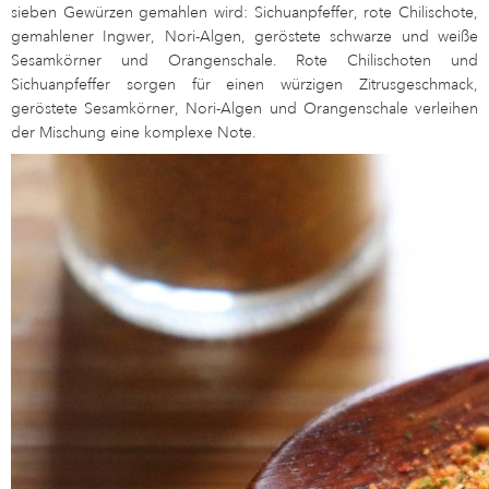
sieben Gewürzen gemahlen wird: Sichuanpfeffer, rote Chilischote,
gemahlener Ingwer, Nori-Algen, geröstete schwarze und weiße
Sesamkörner und Orangenschale. Rote Chilischoten und
Sichuanpfeffer sorgen für einen würzigen Zitrusgeschmack,
geröstete Sesamkörner, Nori-Algen und Orangenschale verleihen
der Mischung eine komplexe Note.