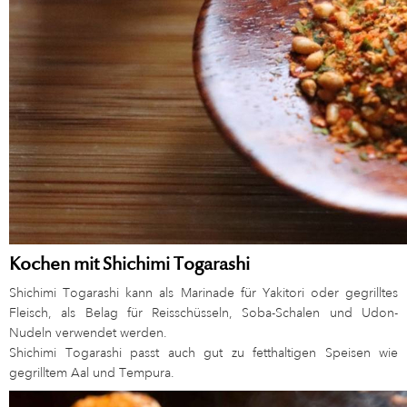
Kochen mit Shichimi Togarashi
Shichimi Togarashi kann als Marinade für Yakitori oder gegrilltes
Fleisch, als Belag für Reisschüsseln, Soba-Schalen und Udon-
Nudeln verwendet werden.
Shichimi Togarashi passt auch gut zu fetthaltigen Speisen wie
gegrilltem Aal und Tempura.