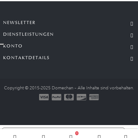
NEWSLETTER
DIENSTLEISTUNGEN
KONTO
KONTAKTDETAILS
Copyright © 2015-2025 Domechan – Alle Inhalte sind vorbehalten.
Le tue preferenze relative alla privacy
0