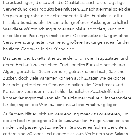
berücksichtigen, die sowohl die Qualität als auch die endgültige
Verwendung des Produkts beeinflussen. Zunächst einmal spielt die
Verpackungsgröße eine entscheidende Rolle: Furikake ist oft in
Einzelportionsbeuteln, Dosen oder größeren Packungen erhältlich.
Wer diese Würzmischung zum ersten Mal ausprobiert, kann mit
einer kleinen Packung verschiedene Geschmacksrichtungen ohne
Verschwendung testen, während größere Packungen ideal für den
häufigen Gebrauch in der Küche sind.
Das Lesen des Etiketts ist entscheidend, um die Hauptzutaten und
deren Herkunft zu verstehen. Traditionelles Furikake besteht aus
Algen, gerösteten Sesamkörnern, getrocknetem Fisch, Salz und
Zucker, doch viele Varianten können auch Zutaten wie gekochte
Eier oder getrocknetes Gemüse enthalten, die Geschmack und
Konsistenz verändern. Das Fehlen künstlicher Zusatzstoffe oder
Konservierungsmittel kann ein Qualitätsmerkmal sein, insbesondere
für diejenigen, die Wert auf eine natürliche Ernährung legen.
Außerdem hilft es, sich am Verwendungszweck zu orientieren, um
die am besten geeignete Sorte auszuwählen: Einige Varianten sind
milder und passen gut zu weißem Reis oder einfachen Gerichten,
andere sind würziger und eignen sich zum Verfeinern von Salaten