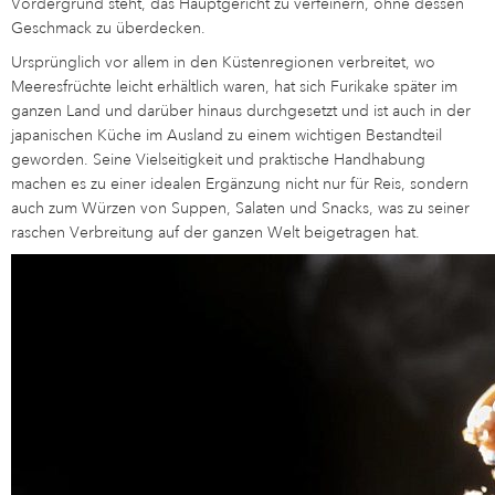
Vordergrund steht, das Hauptgericht zu verfeinern, ohne dessen
Geschmack zu überdecken.
Ursprünglich vor allem in den Küstenregionen verbreitet, wo
Meeresfrüchte leicht erhältlich waren, hat sich Furikake später im
ganzen Land und darüber hinaus durchgesetzt und ist auch in der
japanischen Küche im Ausland zu einem wichtigen Bestandteil
geworden. Seine Vielseitigkeit und praktische Handhabung
machen es zu einer idealen Ergänzung nicht nur für Reis, sondern
auch zum Würzen von Suppen, Salaten und Snacks, was zu seiner
raschen Verbreitung auf der ganzen Welt beigetragen hat.