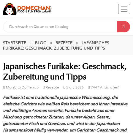
STARTSEITE
BLOG
REZEPTE
JAPANISCHES
FURIKAKE: GESCHMACK, ZUBEREITUNG UND TIPPS
Japanisches Furikake: Geschmack,
Zubereitung und Tipps
Morabito Domenico
Rezepte
5
giu
2026
7447 Ansicht (en)
Furikake ist eine traditionelle japanische Würzmischung, die
einfache Gerichte wie weißen Reis bereichert und ihnen intensive
und vielfältige Aromen verleiht. Furikake besteht aus einer
Mischung getrockneter Zutaten, darunter Algen, Sesam,
getrockneter Fisch und Gewürze, und wird in der japanischen
Hausmannskost häufig verwendet, um Gerichten Geschmack und