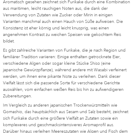
Aromatisch gesehen zeichnet sich Furikake durch eine Kombination
aus maritimen, leicht rauchigen Noten aus, die dank der
Verwendung von Zutaten wie Zucker oder Mirin in einigen
Varianten manchmal auch einen Hauch von Süße aufweisen. Die
Konsistenz ist eher körnig und leicht knusprig, was einen
angenehmen Kontrast zu weichen Speisen wie gekochtem Reis
bildet.
Es gibt zahlreiche Varianten von Furikake, die je nach Region und
familiärer Tradition variieren: Einige enthalten getrocknete Eier,
verschiedene Algen oder sogar kleine Stücke Shiso (eine
japanische Gewürzpflanze), während andere mit Wasabi verfeinert
werden, um ihnen eine pikante Note zu verleihen. Dank dieser
Vielfalt lässt sich die passende Sorte für verschiedene Gerichte
auswählen, vom einfachen weißen Reis bis hin zu aufwendigeren
Zubereitungen.
Im Vergleich zu anderen japanischen Trockenwürzmitteln wie
Gomashio, das hauptsächlich aus Sesam und Salz besteht, zeichnet
sich Furikake durch eine größere Vielfalt an Zutaten sowie ein
komplexeres und geschmacksintensiveres Aromaprofil aus.
Darüber hinaus verleihen Meereszutaten wie Algen und Fisch dem