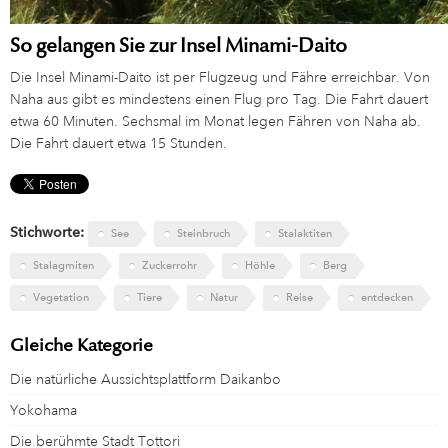
So gelangen Sie zur Insel Minami-Daito
Die Insel Minami-Daito ist per Flugzeug und Fähre erreichbar. Von
Naha aus gibt es mindestens einen Flug pro Tag. Die Fahrt dauert
etwa 60 Minuten. Sechsmal im Monat legen Fähren von Naha ab.
Die Fahrt dauert etwa 15 Stunden.
Stichworte:
See
Steinbruch
Stalaktiten
Stalagmiten
Zuckerrohr
Höhle
Berg
Vegetation
Tiere
Natur
Reise
entdecken
Gleiche Kategorie
Die natürliche Aussichtsplattform Daikanbo
Yokohama
Die berühmte Stadt Tottori