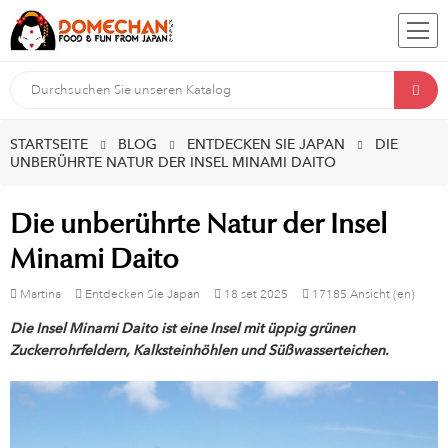
STARTSEITE
BLOG
ENTDECKEN SIE JAPAN
DIE
UNBERÜHRTE NATUR DER INSEL MINAMI DAITO
Die unberührte Natur der Insel
Minami Daito
Martina
Entdecken Sie Japan
18
set
2025
17185 Ansicht (en)
Die Insel Minami Daito ist eine Insel mit üppig grünen
Zuckerrohrfeldern, Kalksteinhöhlen und Süßwasserteichen.