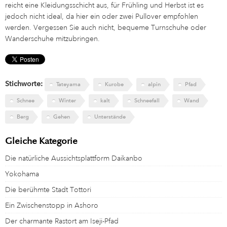
reicht eine Kleidungsschicht aus, für Frühling und Herbst ist es
jedoch nicht ideal, da hier ein oder zwei Pullover empfohlen
werden. Vergessen Sie auch nicht, bequeme Turnschuhe oder
Wanderschuhe mitzubringen.
Stichworte:
Tateyama
Kurobe
alpin
Pfad
Schnee
Winter
kalt
Schneefall
Wand
Berg
Gehen
Unterstände
Gleiche Kategorie
Die natürliche Aussichtsplattform Daikanbo
Yokohama
Die berühmte Stadt Tottori
Ein Zwischenstopp in Ashoro
Der charmante Rastort am Iseji-Pfad