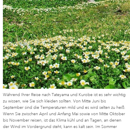
Während Ihrer Reise nach Tateyama und Kurobe ist es sehr wichtig
zu wissen, wie Sie sich kleiden sollten. Von Mitte Juni bis
September sind die Temperaturen mild und es wird selten zu heiß.
Wenn Sie zwischen April und Anfang Mai sowie von Mitte Oktober
bis November reisen, ist das Klima kühl und an Tagen, an denen
der Wind im Vordergrund steht, kann es kalt sein. Im Sommer