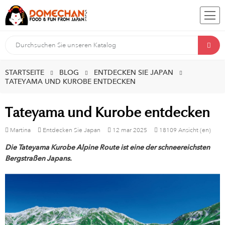
STARTSEITE
BLOG
ENTDECKEN SIE JAPAN
TATEYAMA UND KUROBE ENTDECKEN
Tateyama und Kurobe entdecken
Martina
Entdecken Sie Japan
12
mar
2025
18109 Ansicht (en)
Die Tateyama Kurobe Alpine Route ist eine der schneereichsten
Bergstraßen Japans.