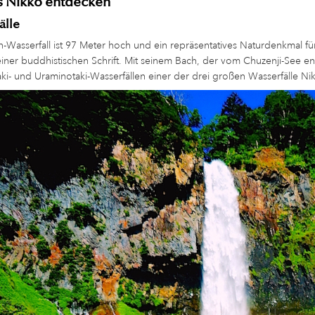
s Nikko entdecken
älle
-Wasserfall ist 97 Meter hoch und ein repräsentatives Naturdenkmal 
iner buddhistischen Schrift. Mit seinem Bach, der vom Chuzenji-See en
taki- und Uraminotaki-Wasserfällen einer der drei großen Wasserfälle Nik