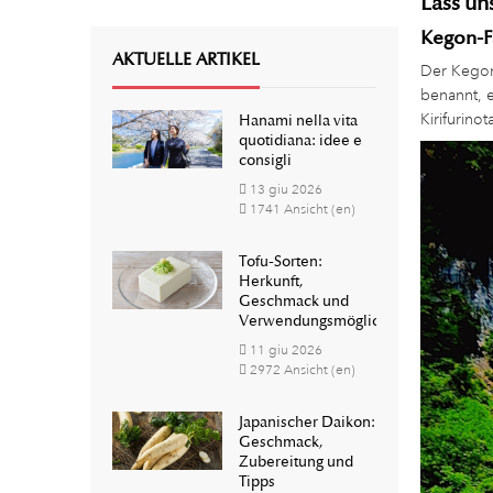
Lass un
Kegon-F
AKTUELLE ARTIKEL
Der Kegon
benannt, e
Kirifurino
Hanami nella vita
quotidiana: idee e
consigli
13
giu
2026
1741 Ansicht (en)
Tofu-Sorten:
Herkunft,
Geschmack und
Verwendungsmöglichkeiten
11
giu
2026
2972 Ansicht (en)
Japanischer Daikon:
Geschmack,
Zubereitung und
Tipps