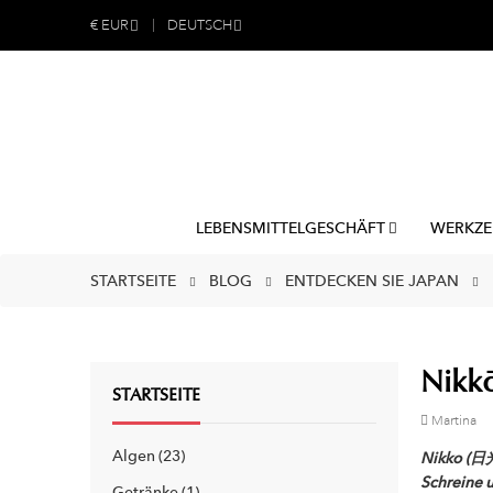
€
EUR
DEUTSCH
LEBENSMITTELGESCHÄFT
WERKZE
STARTSEITE
BLOG
ENTDECKEN SIE JAPAN
Nikkō
STARTSEITE
Martina
Algen
23
Nikko (日光市
Schreine u
Getränke
1