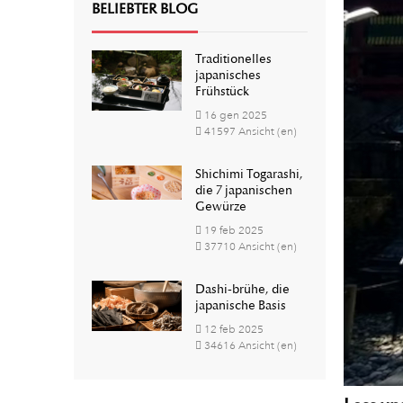
BELIEBTER BLOG
Traditionelles
japanisches
Frühstück
16
gen
2025
41597 Ansicht (en)
Shichimi Togarashi,
die 7 japanischen
Gewürze
19
feb
2025
37710 Ansicht (en)
Dashi-brühe, die
japanische Basis
12
feb
2025
34616 Ansicht (en)