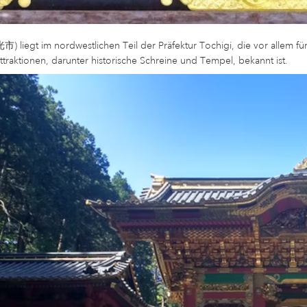
) liegt im nordwestlichen Teil der Präfektur Tochigi, die vor allem fü
ttraktionen, darunter historische Schreine und Tempel, bekannt ist.