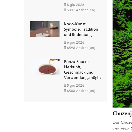
8
giu
2026
5331 Ansicht (en)
Kōdō-Kunst:
Symbole, Tradition
und Bedeutung
6
giu
2026
6598 Ansicht (en)
Ponzu-Sauce:
Herkunft,
Geschmack und
Verwendungsmöglichkeiten
5
giu
2026
6508 Ansicht (en)
Chuzenj
Der Chuze
von etwa 2