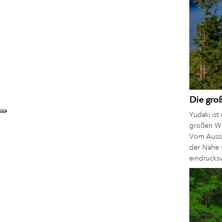
Die gro
Yudaki is
großen Wa
Vom Aussic
der Nähe 
eindrucks