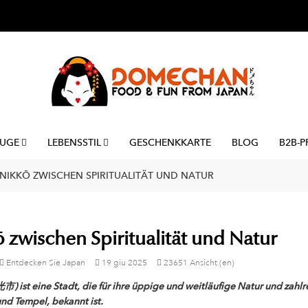
UGE
LEBENSSTIL
GESCHENKKARTE
BLOG
B2B-P
NIKKŌ ZWISCHEN SPIRITUALITÄT UND NATUR
 zwischen Spiritualität und Natur
Entdecken Sie Japan
19
giu
2025
23651 Ansicht (en)
) ist eine Stadt, die für ihre üppige und weitläufige Natur und zahlr
nd Tempel, bekannt ist.