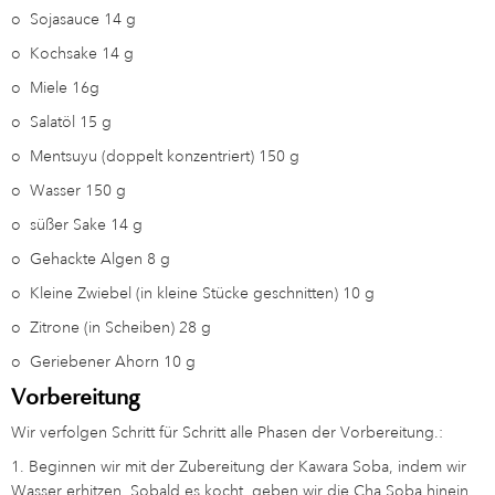
o
Sojasauce 14 g
o
Kochsake 14 g
o
Miele 16g
o
Salatöl 15 g
o
Mentsuyu (doppelt konzentriert) 150 g
o
Wasser 150 g
o
süßer Sake 14 g
o
Gehackte Algen 8 g
o
Kleine Zwiebel (in kleine Stücke geschnitten) 10 g
o
Zitrone (in Scheiben) 28 g
o
Geriebener Ahorn 10 g
Vorbereitung
Wir verfolgen Schritt für Schritt alle Phasen der Vorbereitung.:
1. Beginnen wir mit der Zubereitung der Kawara Soba, indem wir
Wasser erhitzen. Sobald es kocht, geben wir die Cha Soba hinein