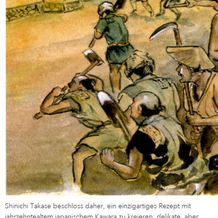
Shinichi Takase beschloss daher, ein einzigartiges Rezept mit
jahrzehntealtem japanischem Kawara zu kreieren: delikate, aber