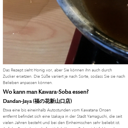
Das Rezept sieht Honig vor, aber Sie können ihn auch durch
Zucker ersetzen. Die Süße variiert je nach Sorte, sodass Sie sie nach
Belieben anpassen können.
Wo kann man Kawara-Soba essen?
Dandan-Jaya (福の花新山口店)
Etwa eine bis eineinhalb Autostunden vom Kawatana Onsen
entfernt befindet sich eine Izakaya in der Stadt Yamaguchi, die seit
vielen Jahren besteht und bei den Einheimischen sehr beliebt ist.