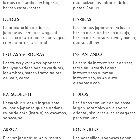
la más consumida en hogares,
que realzan los sabores de los
bares y restaurantes...
platos. Son un...
DULCES
HARINAS
La preparación de dulces
Las harinas japonesas incluyen
japoneses, llamados wagashi,
harina de arroz, harina de soja,
utiliza productos de origen vegetal
harina de trigo sarraceno y panko,
como el arroz, la soja, el...
que se utilizan...
FRUTAS Y VERDURAS
INSTANTÁNEO
Las frutas y verduras japonesas
La comida instantánea japonesa,
incluyen varios tipos de verduras,
también llamada fideos
legumbres, setas y frutas típicas
instantáneos o ramen
del país, como...
instantáneo, es un plato
elaborado con...
KATSUOBUSHI
FIDEOS
Katsuobushi es un ingrediente
Los fideos son un tipo de pasta
culinario japonés que se obtiene
larga y seca típica de la cocina
rallando atún (katsuo) en escamas,
oriental, similares a los espaguetis,
se seca, se...
pero con una...
ARROZ
BOCADILLO
El arroz japonés es un alimento
Los bocadillos japoneses tienen