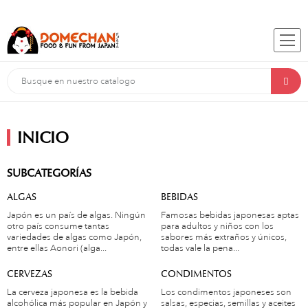
INICIO
SUBCATEGORÍAS
ALGAS
BEBIDAS
Japón es un país de algas. Ningún
Famosas bebidas japonesas aptas
otro país consume tantas
para adultos y niños con los
variedades de algas como Japón,
sabores más extraños y únicos,
entre ellas Aonori (alga...
todas vale la pena...
CERVEZAS
CONDIMENTOS
La cerveza japonesa es la bebida
Los condimentos japoneses son
alcohólica más popular en Japón y
salsas, especias, semillas y aceites