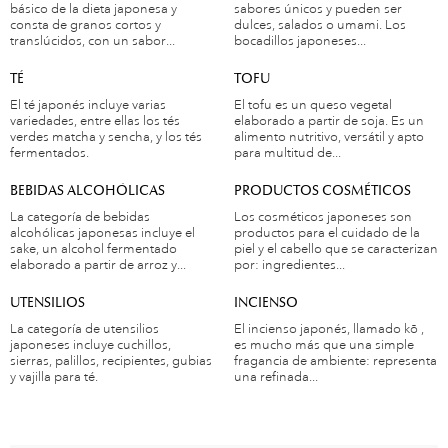
básico de la dieta japonesa y
sabores únicos y pueden ser
consta de granos cortos y
dulces, salados o umami. Los
translúcidos, con un sabor...
bocadillos japoneses...
TÉ
TOFU
El té japonés incluye varias
El tofu es un queso vegetal
variedades, entre ellas los tés
elaborado a partir de soja. Es un
verdes matcha y sencha, y los tés
alimento nutritivo, versátil y apto
fermentados.
para multitud de...
BEBIDAS ALCOHÓLICAS
PRODUCTOS COSMÉTICOS
La categoría de bebidas
Los cosméticos japoneses son
alcohólicas japonesas incluye el
productos para el cuidado de la
sake, un alcohol fermentado
piel y el cabello que se caracterizan
elaborado a partir de arroz y...
por: ingredientes...
UTENSILIOS
INCIENSO
La categoría de utensilios
El incienso japonés, llamado kō ,
japoneses incluye cuchillos,
es mucho más que una simple
sierras, palillos, recipientes, gubias
fragancia de ambiente: representa
y vajilla para té.
una refinada...