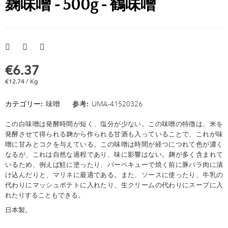
麹味噌 - 500g - 鶴味噌
€6.37
€12.74 / Kg
カテゴリー:
味噌
参考:
UMA-41520326
この白味噌は発酵時間が短く、塩分が少ない。この味噌の特徴は、米を
発酵させて得られる麹から作られる甘酒も入っていることで、これが味
噌に甘みとコクを与えている。この味噌は時間が経つにつれて色が濃く
なるが、これは自然な過程であり、味に影響はない。麹が多く含まれて
いるため、例えば鮭に塗ったり、バーベキューで焼く前に豚バラ肉に漬
け込んだりと、マリネに最適である。また、ソースに使ったり、牛乳の
代わりにマッシュポテトに入れたり、生クリームの代わりにスープに入
れたりすることもできる。
日本製。