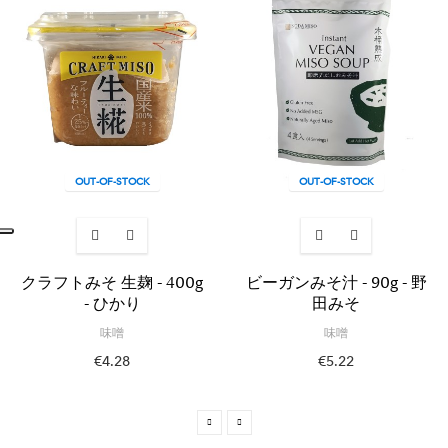
OUT-OF-STOCK
OUT-OF-STOCK
クラフトみそ 生麹 - 400g
ビーガンみそ汁 - 90g - 野
- ひかり
田みそ
味噌
味噌
€4.28
€5.22