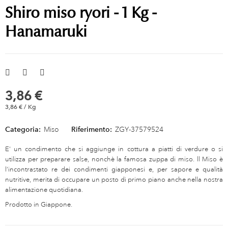
Shiro miso ryori - 1 Kg -
Hanamaruki
3,86 €
3,86 € / Kg
Categoria:
Miso
Riferimento:
ZGY-37579524
E' un condimento che si aggiunge in cottura a piatti di verdure o si
utilizza per preparare salse, nonchè la famosa zuppa di miso. ll Miso è
l’incontrastato re dei condimenti giapponesi e, per sapore e qualità
nutritive, merita di occupare un posto di primo piano anche nella nostra
alimentazione quotidiana.
Prodotto in Giappone.