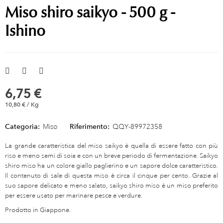
Miso shiro saikyo - 500 g -
Ishino
6,75 €
10,80 € / Kg
Categoria:
Miso
Riferimento:
QQY-89972358
La grande caratteristica del miso saikyo è quella di essere fatto con più
riso e meno semi di soia e con un breve periodo di fermentazione. Saikyo
shiro miso ha un colore giallo paglierino e un sapore dolce caratteristico.
Il contenuto di sale di questa miso è circa il cinque per cento. Grazie al
suo sapore delicato e meno salato, saikyo shiro miso è un miso preferito
per essere usato per marinare pesce e verdure.
Prodotto in Giappone.