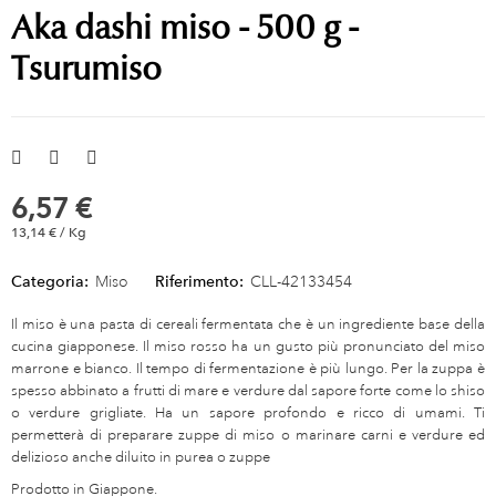
Aka dashi miso - 500 g -
Tsurumiso
6,57 €
13,14 € / Kg
Categoria:
Miso
Riferimento:
CLL-42133454
Il miso è una pasta di cereali fermentata che è un ingrediente base della
cucina giapponese. Il miso rosso ha un gusto più pronunciato del miso
marrone e bianco. Il tempo di fermentazione è più lungo. Per la zuppa è
spesso abbinato a frutti di mare e verdure dal sapore forte come lo shiso
o verdure grigliate. Ha un sapore profondo e ricco di umami. Ti
permetterà di preparare zuppe di miso o marinare carni e verdure ed
delizioso anche diluito in purea o zuppe
Prodotto in Giappone.