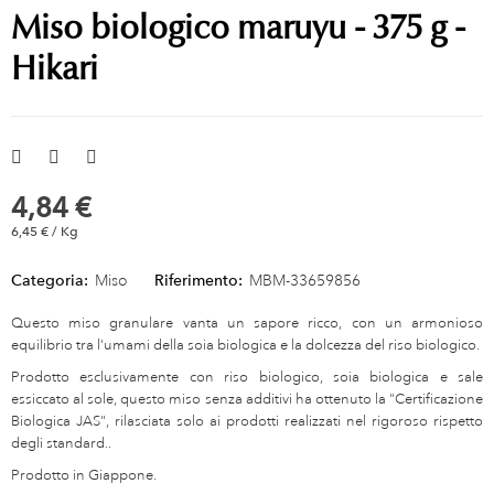
Miso biologico maruyu - 375 g -
Hikari
4,84 €
6,45 € / Kg
Categoria:
Miso
Riferimento:
MBM-33659856
Questo miso granulare vanta un sapore ricco, con un armonioso
equilibrio tra l'umami della soia biologica e la dolcezza del riso biologico.
Prodotto esclusivamente con riso biologico, soia biologica e sale
essiccato al sole, questo miso senza additivi ha ottenuto la "Certificazione
Biologica JAS", rilasciata solo ai prodotti realizzati nel rigoroso rispetto
degli standard..
Prodotto in Giappone.