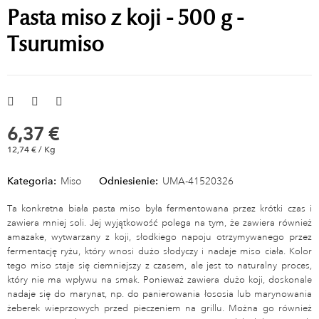
Pasta miso z koji - 500 g -
Tsurumiso
6,37 €
12,74 € / Kg
Kategoria:
Miso
Odniesienie:
UMA-41520326
Ta konkretna biała pasta miso była fermentowana przez krótki czas i
zawiera mniej soli. Jej wyjątkowość polega na tym, że zawiera również
amazake, wytwarzany z koji, słodkiego napoju otrzymywanego przez
fermentację ryżu, który wnosi dużo słodyczy i nadaje miso ciała. Kolor
tego miso staje się ciemniejszy z czasem, ale jest to naturalny proces,
który nie ma wpływu na smak. Ponieważ zawiera dużo koji, doskonale
nadaje się do marynat, np. do panierowania łososia lub marynowania
żeberek wieprzowych przed pieczeniem na grillu. Można go również