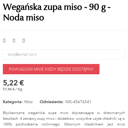
Wegańska zupa miso - 90 g -
Noda miso
POWIADOM MNIE KIEDY BĘDZIE DOSTĘPNY
5,22 €
57,96 € / Kg
Kategoria:
Miso
Odniesienie:
IMS-45676541
Błyskawiczna wegańska zupa miso dojrzewająca w drewnianych
beczkach. 4 zestawy zupy miso i dodatków, wszystkie użyte składniki są w
100% pochodzenia roślinnego. Głównym składnikiem jest miso