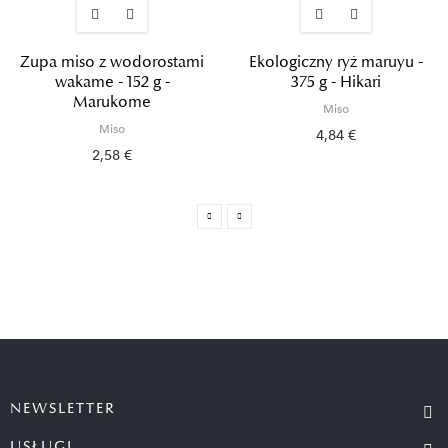
Zupa miso z wodorostami
Ekologiczny ryż maruyu -
wakame - 152 g -
375 g - Hikari
Marukome
Miso
Miso
4,84 €
2,58 €
NEWSLETTER
USŁUGI