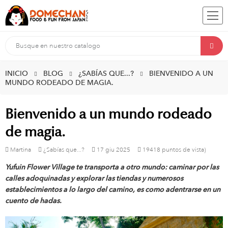
INICIO
BLOG
¿SABÍAS QUE...?
BIENVENIDO A UN
MUNDO RODEADO DE MAGIA.
Bienvenido a un mundo rodeado
de magia.
Martina
¿Sabías que...?
17
giu
2025
19418 puntos de vista)
Yufuin Flower Village te transporta a otro mundo: caminar por las
calles adoquinadas y explorar las tiendas y numerosos
establecimientos a lo largo del camino, es como adentrarse en un
cuento de hadas.