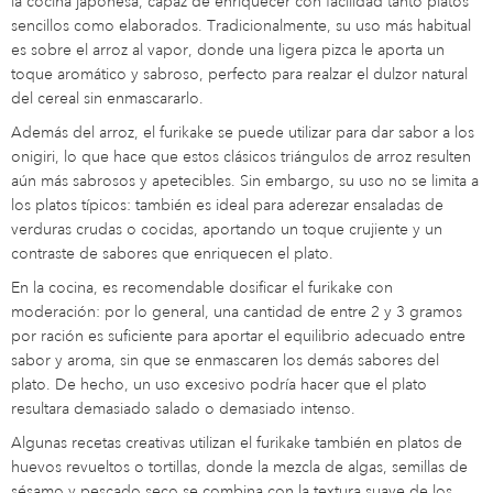
la cocina japonesa, capaz de enriquecer con facilidad tanto platos
sencillos como elaborados. Tradicionalmente, su uso más habitual
es sobre el arroz al vapor, donde una ligera pizca le aporta un
toque aromático y sabroso, perfecto para realzar el dulzor natural
del cereal sin enmascararlo.
Además del arroz, el furikake se puede utilizar para dar sabor a los
onigiri, lo que hace que estos clásicos triángulos de arroz resulten
aún más sabrosos y apetecibles. Sin embargo, su uso no se limita a
los platos típicos: también es ideal para aderezar ensaladas de
verduras crudas o cocidas, aportando un toque crujiente y un
contraste de sabores que enriquecen el plato.
En la cocina, es recomendable dosificar el furikake con
moderación: por lo general, una cantidad de entre 2 y 3 gramos
por ración es suficiente para aportar el equilibrio adecuado entre
sabor y aroma, sin que se enmascaren los demás sabores del
plato. De hecho, un uso excesivo podría hacer que el plato
resultara demasiado salado o demasiado intenso.
Algunas recetas creativas utilizan el furikake también en platos de
huevos revueltos o tortillas, donde la mezcla de algas, semillas de
sésamo y pescado seco se combina con la textura suave de los