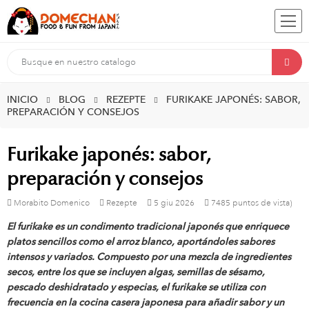
INICIO
BLOG
REZEPTE
FURIKAKE JAPONÉS: SABOR,
PREPARACIÓN Y CONSEJOS
Furikake japonés: sabor,
preparación y consejos
Morabito Domenico
Rezepte
5
giu
2026
7485 puntos de vista)
El furikake es un condimento tradicional japonés que enriquece
platos sencillos como el arroz blanco, aportándoles sabores
intensos y variados. Compuesto por una mezcla de ingredientes
secos, entre los que se incluyen algas, semillas de sésamo,
pescado deshidratado y especias, el furikake se utiliza con
frecuencia en la cocina casera japonesa para añadir sabor y un