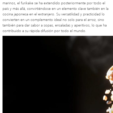
marinos, el furikake se ha extendido posteriormente por todo el
país y más allá, convirtiéndose en un elemento clave también en la
cocina japonesa en el extranjero. Su versatilidad y practicidad lo
convierten en un complemento ideal no solo para el arroz, sino
también para dar sabor a sopas, ensaladas y aperitivos, lo que ha
contribuido a su rápida difusión por todo el mundo.