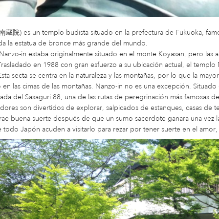
(南蔵院) es un templo budista situado en la prefectura de Fukuoka, fam
da la estatua de bronce más grande del mundo.
Nanzo-in estaba originalmente situado en el monte Koyasan, pero las a
rasladado en 1988 con gran esfuerzo a su ubicación actual, el templo 
sta secta se centra en la naturaleza y las montañas, por lo que la may
en las cimas de las montañas. Nanzo-in no es una excepción. Situado 
ada del Sasaguri 88, una de las rutas de peregrinación más famosas d
dores son divertidos de explorar, salpicados de estanques, casas de t
rae buena suerte después de que un sumo sacerdote ganara una vez la l
e todo Japón acuden a visitarlo para rezar por tener suerte en el amor, 