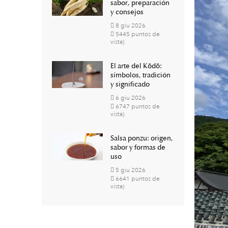
sabor, preparación
y consejos
8
giu
2026
5445 puntos de
vista)
El arte del Kōdō:
símbolos, tradición
y significado
6
giu
2026
6747 puntos de
vista)
Salsa ponzu: origen,
sabor y formas de
uso
5
giu
2026
6641 puntos de
vista)