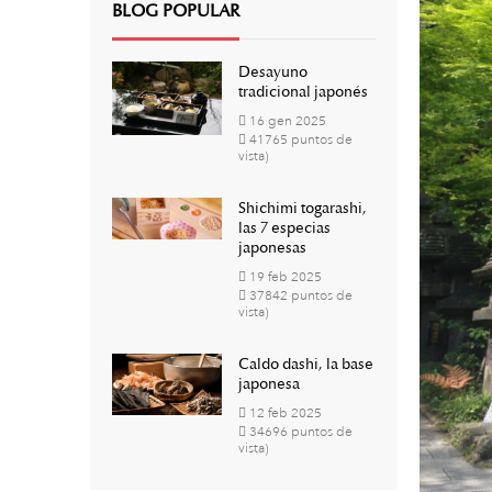
BLOG POPULAR
Desayuno
tradicional japonés
16
gen
2025
41765 puntos de
vista)
Shichimi togarashi,
las 7 especias
japonesas
19
feb
2025
37842 puntos de
vista)
Caldo dashi, la base
japonesa
12
feb
2025
34696 puntos de
vista)