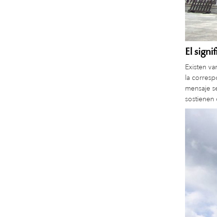
El sign
Existen va
la corresp
mensaje se
sostienen 