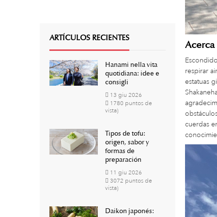
ARTÍCULOS RECIENTES
Acerca
Escondido 
Hanami nella vita
respirar a
quotidiana: idee e
estatuas 
consigli
Shakanehan
13
giu
2026
agradecimi
1780 puntos de
vista)
obstáculos
cuerdas en
Tipos de tofu:
conocimien
origen, sabor y
formas de
preparación
11
giu
2026
3072 puntos de
vista)
Daikon japonés: