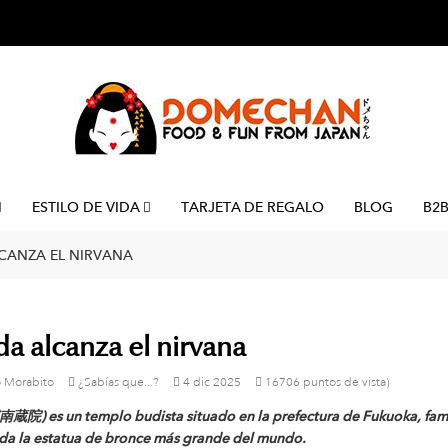
ESTILO DE VIDA
TARJETA DE REGALO
BLOG
B2
LCANZA EL NIRVANA
da alcanza el nirvana
 Morabito
¿Sabías que...?
4
dic
2025
16706 puntos de vista)
(南蔵院) es un templo budista situado en la prefectura de Fukuoka, fam
da la estatua de bronce más grande del mundo.