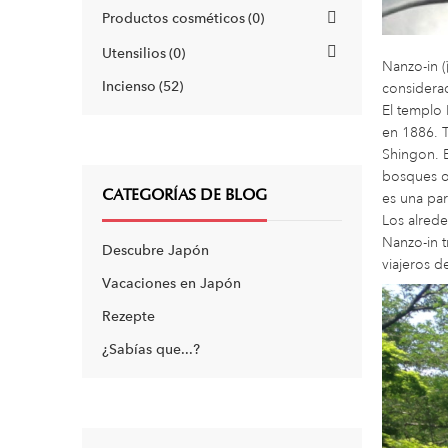
Productos cosméticos
0
Utensilios
0
Nanzo-in 
Incienso
52
considera
El templo 
en 1886. T
Shingon. E
bosques o 
CATEGORÍAS DE BLOG
es una par
Los alrede
Nanzo-in t
Descubre Japón
viajeros d
Vacaciones en Japón
Rezepte
¿Sabías que...?