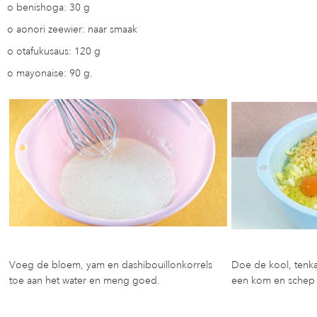
o
benishoga: 30 g
o
aonori zeewier: naar smaak
o
otafukusaus: 120 g
o
mayonaise: 90 g.
Voeg de bloem, yam en dashibouillonkorrels
Doe de kool, tenka
toe aan het water en meng goed.
een kom en schep 