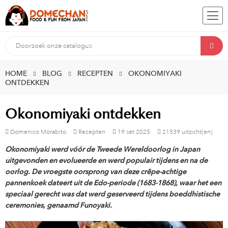
HOME
BLOG
RECEPTEN
OKONOMIYAKI
ONTDEKKEN
Okonomiyaki ontdekken
Domenico Morabito
Recepten
19
set
2025
21539 uitzicht(en)
Okonomiyaki werd vóór de Tweede Wereldoorlog in Japan
uitgevonden en evolueerde en werd populair tijdens en na de
oorlog. De vroegste oorsprong van deze crêpe-achtige
pannenkoek dateert uit de Edo-periode (1683-1868), waar het een
speciaal gerecht was dat werd geserveerd tijdens boeddhistische
ceremonies, genaamd Funoyaki.