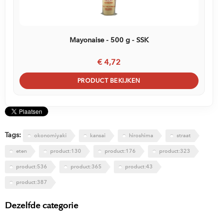
Mayonaise - 500 g - SSK
€ 4,72
PRODUCT BEKIJKEN
Tags:
okonomiyaki
kansai
hiroshima
straat
eten
product:130
product:176
product:323
product:536
product:365
product:43
product:387
Dezelfde categorie