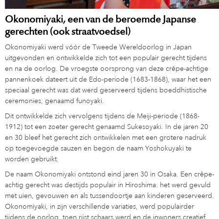
Okonomiyaki, een van de beroemde Japanse
gerechten (ook straatvoedsel)
Okonomiyaki werd vóór de Tweede Wereldoorlog in Japan
uitgevonden en ontwikkelde zich tot een populair gerecht tijdens
en na de oorlog. De vroegste oorsprong van deze crêpe-achtige
pannenkoek dateert uit de Edo-periode (1683-1868), waar het een
speciaal gerecht was dat werd geserveerd tijdens boeddhistische
ceremonies, genaamd funoyaki.
Dit ontwikkelde zich vervolgens tijdens de Meiji-periode (1868-
1912) tot een zoeter gerecht genaamd Sukesoyaki. In de jaren 20
en 30 bleef het gerecht zich ontwikkelen met een grotere nadruk
op toegevoegde sauzen en begon de naam Yoshokuyaki te
worden gebruikt.
De naam Okonomiyaki ontstond eind jaren 30 in Osaka. Een crêpe-
achtig gerecht was destijds populair in Hiroshima: het werd gevuld
met uien, gevouwen en als tussendoortje aan kinderen geserveerd.
Okonomiyaki, in zijn verschillende variaties, werd populairder
tijdens de oorlog, toen rijst schaars werd en de inwoners creatief