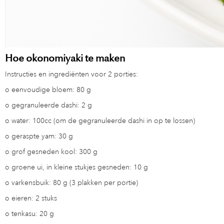
Hoe okonomiyaki te maken
Instructies en ingrediënten voor 2 porties:
o
eenvoudige bloem: 80 g
o
gegranuleerde dashi: 2 g
o
water: 100cc (om de gegranuleerde dashi in op te lossen)
o
geraspte yam: 30 g
o
grof gesneden kool: 300 g
o
groene ui, in kleine stukjes gesneden: 10 g
o
varkensbuik: 80 g (3 plakken per portie)
o
eieren: 2 stuks
o
tenkasu: 20 g