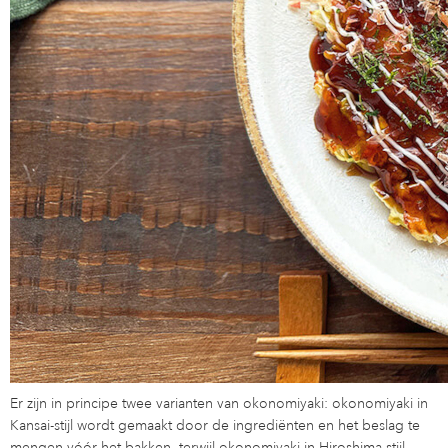
Er zijn in principe twee varianten van okonomiyaki: okonomiyaki in
Kansai-stijl wordt gemaakt door de ingrediënten en het beslag te
mengen vóór het bakken, terwijl okonomiyaki in Hiroshima-stijl