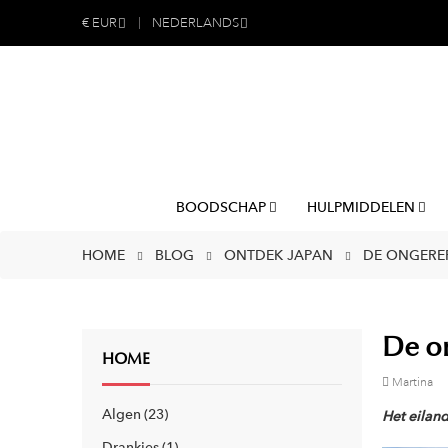
€
EUR
NEDERLANDS
BOODSCHAP
HULPMIDDELEN
HOME
BLOG
ONTDEK JAPAN
DE ONGEREP
De on
HOME
Martina
Algen
23
Het eilan
Drankjes
1