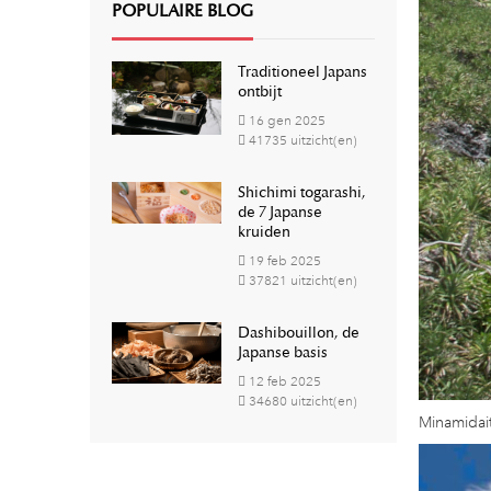
POPULAIRE BLOG
Traditioneel Japans
ontbijt
16
gen
2025
41735 uitzicht(en)
Shichimi togarashi,
de 7 Japanse
kruiden
19
feb
2025
37821 uitzicht(en)
Dashibouillon, de
Japanse basis
12
feb
2025
34680 uitzicht(en)
Minamidait