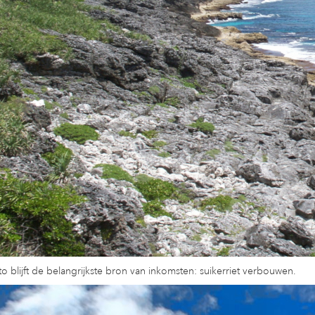
o blijft de belangrijkste bron van inkomsten: suikerriet verbouwen.