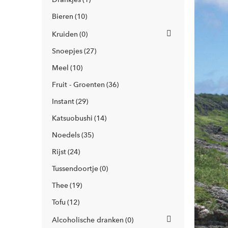
Bieren
10
Kruiden
0
Snoepjes
27
Meel
10
Fruit - Groenten
36
Instant
29
Katsuobushi
14
Noedels
35
Rijst
24
Tussendoortje
0
Thee
19
Tofu
12
Alcoholische dranken
0