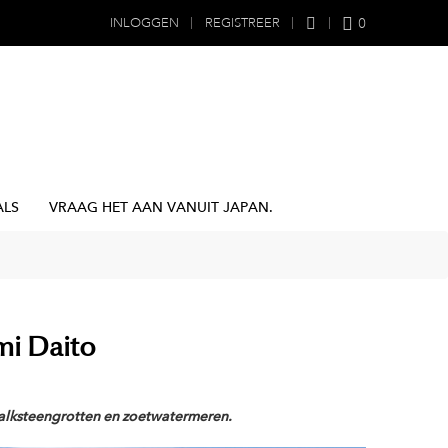
0
INLOGGEN
REGISTREER
ALS
VRAAG HET AAN VANUIT JAPAN.
mi Daito
kalksteengrotten en zoetwatermeren.