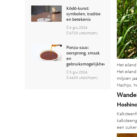
Kōdō-kunst:
symbolen, traditie
en betekenis
6
giu
2026
6723 uitzicht(en)
Ponzu-saus:
oorsprong, smaak
en
gebruiksmogelijkheden
Het eiland
Het eiland
5
giu
2026
6633 uitzicht(en)
miljoen ja
Hachijo, h
Wandele
Hoshino
Kalksteenf
kalksteeng
een suiker