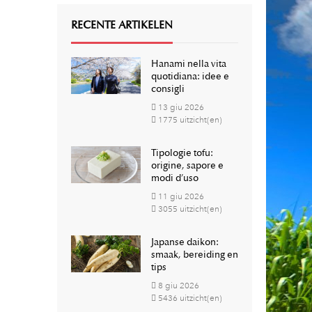
RECENTE ARTIKELEN
Hanami nella vita
quotidiana: idee e
consigli
13
giu
2026
1775 uitzicht(en)
Tipologie tofu:
origine, sapore e
modi d’uso
11
giu
2026
3055 uitzicht(en)
Japanse daikon:
smaak, bereiding en
tips
8
giu
2026
5436 uitzicht(en)