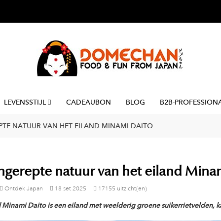
LEVENSSTIJL
CADEAUBON
BLOG
B2B-PROFESSION
TE NATUUR VAN HET EILAND MINAMI DAITO
gerepte natuur van het eiland Mina
Ontdek Japan
18
set
2025
17155 uitzicht(en)
d Minami Daito is een eiland met weelderig groene suikerrietvelden, 