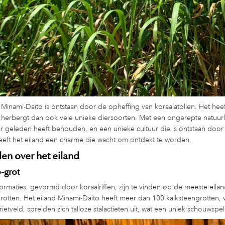
 Minami-Daito is ontstaan ​​door de opheffing van koraalatollen. Het h
 herbergt dan ook vele unieke diersoorten. Met een ongerepte natuurlij
ar geleden heeft behouden, en een unieke cultuur die is ontstaan ​​doo
eeft het eiland een charme die wacht om ontdekt te worden.
n over het eiland
-grot
ormaties, gevormd door koraalriffen, zijn te vinden op de meeste eila
rotten. Het eiland Minami-Daito heeft meer dan 100 kalksteengrotten
rietveld, spreiden zich talloze stalactieten uit, wat een uniek schouwspel