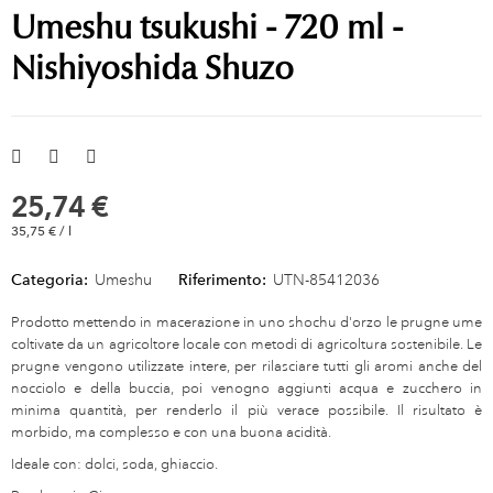
Umeshu tsukushi - 720 ml -
Nishiyoshida Shuzo
25,74 €
35,75 € / l
Categoria:
Umeshu
Riferimento:
UTN-85412036
Prodotto mettendo in macerazione in uno shochu d'orzo le prugne ume
coltivate da un agricoltore locale con metodi di agricoltura sostenibile. Le
prugne vengono utilizzate intere, per rilasciare tutti gli aromi anche del
nocciolo e della buccia, poi venogno aggiunti acqua e zucchero in
minima quantità, per renderlo il più verace possibile. Il risultato è
morbido, ma complesso e con una buona acidità.
Ideale con: dolci, soda, ghiaccio.