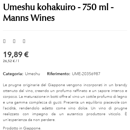
Umeshu kohakuiro - 750 ml -
Manns Wines
19,89 €
26,52 € / l
Categoria:
Umeshu
Riferimento:
UME-20356987
Le prugne originarie del Giappone vengono incorporati in un brandy
ottenuto dal vino, creando un profumo raffinato e un sapore intenso e
corposo. La maturazione in botti offre al vino un sottile profumo di legno
e una gamma complessa di gusti. Presenta un equilibrio piacevole con
l'acidità, rendendolo adatto come vino dolce. Un vino di prugne
realizzato con impegno da un autentico produttore viticolo. È
un'esperienza da non perdere.
Prodotto in Giappone.