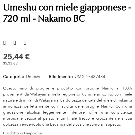
Umeshu con miele giapponese -
720 ml - Nakamo BC
25,44 €
35,33 € / l
Categoria:
Umeshu
Riferimento:
UMG-15487484
Questo vino di prugne è prodotto con prugne Nanko al 100%
provenienti da Wakayama, nella regione di Kishu, e arricchito con miele
naturale di mikan di Wakayama. La dolcezza delicata del miele di mikan si
armonizza perfettamente con l'acidità delle prugne Nanko. Con una
gradazione alcolica leggermente inferiore, offre una consistenza
morbida e setosa al palato e un finale fresco e croccante nella sua
dolcezza, rendendolo una bevanda deliziosa che stimola l'appetito.
Prodotto in Giappone.