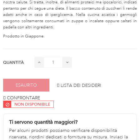
nostra salute. Si tratta, inoltre, di alimenti proteici ma ipocalorici, indicati
pertanto per chi segue una dieta. Il basso contenuto di zuccheri li rende
adatti anche in caso di iperglicemia. Nella cucina asiatica i germogli
vengono solitamente consumati in zuppe o insalate oppure saltati in
padella con altri ingredienti.
Prodotto in Giappone.
QUANTITÀ
ESAURITO
LISTA DEI DESIDERI
CONFRONTARE
NON DISPONIBILE
Ti servono quantità maggiori?
Per alcuni prodotti possiamo verificare disponibilità
riservata, riordini dedicati o forniture su misura. Inviaci la