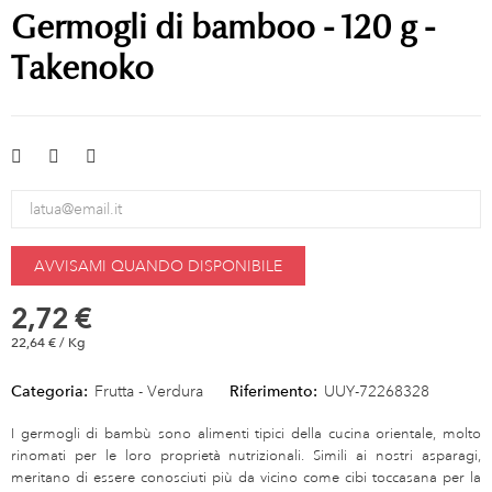
Germogli di bamboo - 120 g -
Takenoko
AVVISAMI QUANDO DISPONIBILE
2,72 €
22,64 € / Kg
Categoria:
Frutta - Verdura
Riferimento:
UUY-72268328
I germogli di bambù sono alimenti tipici della cucina orientale, molto
rinomati per le loro proprietà nutrizionali. Simili ai nostri asparagi,
meritano di essere conosciuti più da vicino come cibi toccasana per la