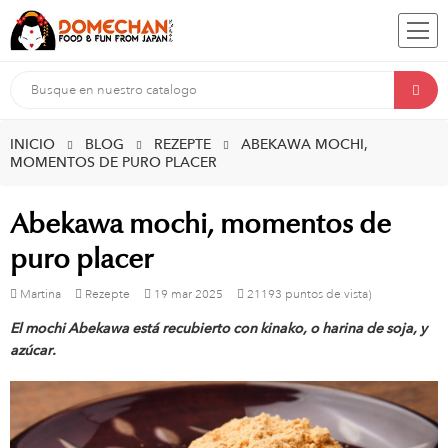
INICIO
BLOG
REZEPTE
ABEKAWA MOCHI,
MOMENTOS DE PURO PLACER
Abekawa mochi, momentos de
puro placer
Martina
Rezepte
19
mar
2025
21193 puntos de vista)
El mochi Abekawa está recubierto con kinako, o harina de soja, y
azúcar.