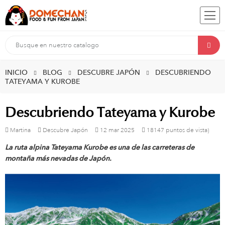
INICIO
BLOG
DESCUBRE JAPÓN
DESCUBRIENDO
TATEYAMA Y KUROBE
Descubriendo Tateyama y Kurobe
Martina
Descubre Japón
12
mar
2025
18147 puntos de vista)
La ruta alpina Tateyama Kurobe es una de las carreteras de
montaña más nevadas de Japón.