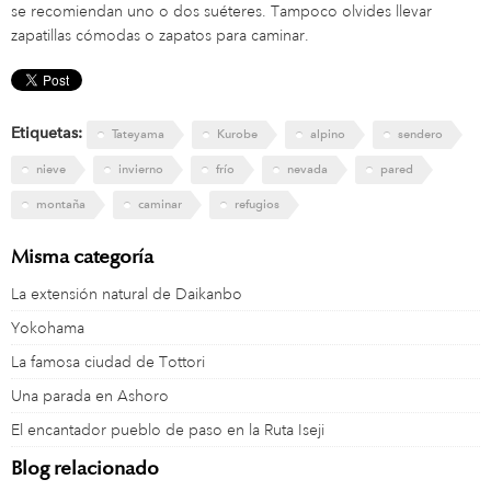
se recomiendan uno o dos suéteres. Tampoco olvides llevar
zapatillas cómodas o zapatos para caminar.
Etiquetas:
Tateyama
Kurobe
alpino
sendero
nieve
invierno
frío
nevada
pared
montaña
caminar
refugios
Misma categoría
La extensión natural de Daikanbo
Yokohama
La famosa ciudad de Tottori
Una parada en Ashoro
El encantador pueblo de paso en la Ruta Iseji
Blog relacionado