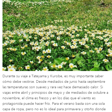
Durante su viaje a Tateyama y Kurobe, es muy importante saber
cómo debe vestirse. Desde mediados de junio hasta septiembre
las temperaturas son suaves y rara vez hace demasiado calor. Si
viajas entre abril y principios de mayo y de mediados de octubre a
noviembre, el clima es fresco y en los días que el viento es
protagonista puede hacer frío. Para el verano basta con una sola
capa de ropa, pero no es lo ideal para primavera y otoño donde