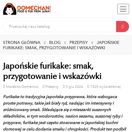
STRONA GŁÓWNA
BLOG
PRZEPISY
JAPOŃSKIE
FURIKAKE: SMAK, PRZYGOTOWANIE I WSKAZÓWKI
Japońskie furikake: smak,
przygotowanie i wskazówki
Morabito Domenico
Przepisy
5
giu
2026
7325 wyświetlenia)
Furikake to tradycyjna japońska przyprawa, która wzbogaca
proste potrawy, takie jak biały ryż, nadając im intensywny i
zróżnicowany smak. Składające się z mieszanki suszonych
składników, w tym wodorostów, nasion sezamu, suszonej ryby i
przypraw, furikake jest często stosowane w japońskiej kuchni
domowej w celu dodania smaku i chrupkości. Produkt ten podbił