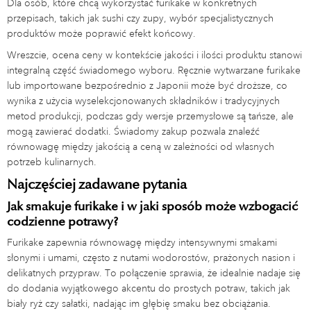
Dla osób, które chcą wykorzystać furikake w konkretnych
przepisach, takich jak sushi czy zupy, wybór specjalistycznych
produktów może poprawić efekt końcowy.
Wreszcie, ocena ceny w kontekście jakości i ilości produktu stanowi
integralną część świadomego wyboru. Ręcznie wytwarzane furikake
lub importowane bezpośrednio z Japonii może być droższe, co
wynika z użycia wyselekcjonowanych składników i tradycyjnych
metod produkcji, podczas gdy wersje przemysłowe są tańsze, ale
mogą zawierać dodatki. Świadomy zakup pozwala znaleźć
równowagę między jakością a ceną w zależności od własnych
potrzeb kulinarnych.
Najczęściej zadawane pytania
Jak smakuje furikake i w jaki sposób może wzbogacić
codzienne potrawy?
Furikake zapewnia równowagę między intensywnymi smakami
słonymi i umami, często z nutami wodorostów, prażonych nasion i
delikatnych przypraw. To połączenie sprawia, że idealnie nadaje się
do dodania wyjątkowego akcentu do prostych potraw, takich jak
biały ryż czy sałatki, nadając im głębię smaku bez obciążania.