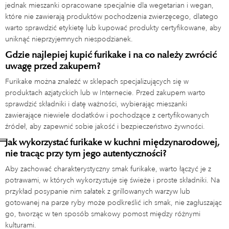
jednak mieszanki opracowane specjalnie dla wegetarian i wegan,
które nie zawierają produktów pochodzenia zwierzęcego, dlatego
warto sprawdzić etykietę lub kupować produkty certyfikowane, aby
uniknąć nieprzyjemnych niespodzianek.
Gdzie najlepiej kupić furikake i na co należy zwrócić
uwagę przed zakupem?
Furikake można znaleźć w sklepach specjalizujących się w
produktach azjatyckich lub w Internecie. Przed zakupem warto
sprawdzić składniki i datę ważności, wybierając mieszanki
zawierające niewiele dodatków i pochodzące z certyfikowanych
źródeł, aby zapewnić sobie jakość i bezpieczeństwo żywności.
Jak wykorzystać furikake w kuchni międzynarodowej,
nie tracąc przy tym jego autentyczności?
Aby zachować charakterystyczny smak furikake, warto łączyć je z
potrawami, w których wykorzystuje się świeże i proste składniki. Na
przykład posypanie nim sałatek z grillowanych warzyw lub
gotowanej na parze ryby może podkreślić ich smak, nie zagłuszając
go, tworząc w ten sposób smakowy pomost między różnymi
kulturami.