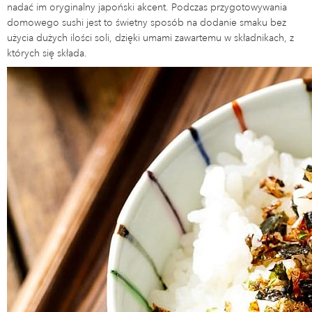
nadać im oryginalny japoński akcent. Podczas przygotowywania
domowego sushi jest to świetny sposób na dodanie smaku bez
użycia dużych ilości soli, dzięki umami zawartemu w składnikach, z
których się składa.