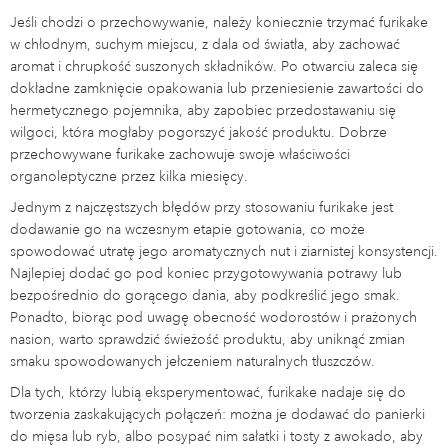
Jeśli chodzi o przechowywanie, należy koniecznie trzymać furikake
w chłodnym, suchym miejscu, z dala od światła, aby zachować
aromat i chrupkość suszonych składników. Po otwarciu zaleca się
dokładne zamknięcie opakowania lub przeniesienie zawartości do
hermetycznego pojemnika, aby zapobiec przedostawaniu się
wilgoci, która mogłaby pogorszyć jakość produktu. Dobrze
przechowywane furikake zachowuje swoje właściwości
organoleptyczne przez kilka miesięcy.
Jednym z najczęstszych błędów przy stosowaniu furikake jest
dodawanie go na wczesnym etapie gotowania, co może
spowodować utratę jego aromatycznych nut i ziarnistej konsystencji.
Najlepiej dodać go pod koniec przygotowywania potrawy lub
bezpośrednio do gorącego dania, aby podkreślić jego smak.
Ponadto, biorąc pod uwagę obecność wodorostów i prażonych
nasion, warto sprawdzić świeżość produktu, aby uniknąć zmian
smaku spowodowanych jełczeniem naturalnych tłuszczów.
Dla tych, którzy lubią eksperymentować, furikake nadaje się do
tworzenia zaskakujących połączeń: można je dodawać do panierki
do mięsa lub ryb, albo posypać nim sałatki i tosty z awokado, aby