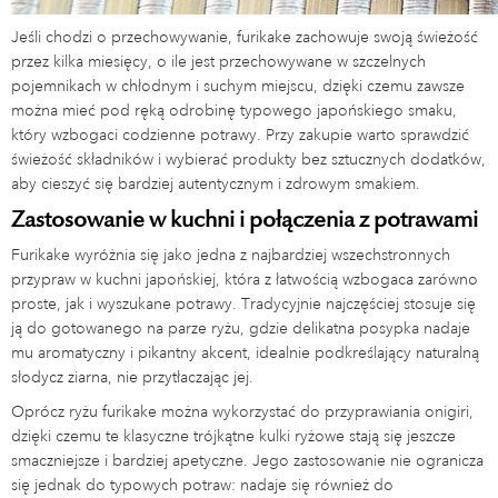
Jeśli chodzi o przechowywanie, furikake zachowuje swoją świeżość
przez kilka miesięcy, o ile jest przechowywane w szczelnych
pojemnikach w chłodnym i suchym miejscu, dzięki czemu zawsze
można mieć pod ręką odrobinę typowego japońskiego smaku,
który wzbogaci codzienne potrawy. Przy zakupie warto sprawdzić
świeżość składników i wybierać produkty bez sztucznych dodatków,
aby cieszyć się bardziej autentycznym i zdrowym smakiem.
Zastosowanie w kuchni i połączenia z potrawami
Furikake wyróżnia się jako jedna z najbardziej wszechstronnych
przypraw w kuchni japońskiej, która z łatwością wzbogaca zarówno
proste, jak i wyszukane potrawy. Tradycyjnie najczęściej stosuje się
ją do gotowanego na parze ryżu, gdzie delikatna posypka nadaje
mu aromatyczny i pikantny akcent, idealnie podkreślający naturalną
słodycz ziarna, nie przytłaczając jej.
Oprócz ryżu furikake można wykorzystać do przyprawiania onigiri,
dzięki czemu te klasyczne trójkątne kulki ryżowe stają się jeszcze
smaczniejsze i bardziej apetyczne. Jego zastosowanie nie ogranicza
się jednak do typowych potraw: nadaje się również do