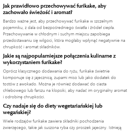
Jak prawidłowo przechowywać furikake, aby
zachowało świeżość i aromat?
Bardzo ważne jest, aby przechowywać furikake w szczelnym
pojemniku, z dala od bezpośredniego światła i źródeł ciepła.
Przechowywanie w chłodnym i suchym miejscu zapobiega
przedostawaniu się wilgoci, która mogłaby wpłynąć negatywnie na
chrupkość i aromat składników.
Jakie są najpopularniejsze połączenia kulinarne z
wykorzystaniem furikake?
Oprócz klasycznego dodawania do ryżu, furikake świetnie
komponuje się z jajecznicą, zupami miso lub jako dodatek do
tostów z awokado. Można je również dodawać do ciasta
chlebowego lub farszu na klopsiki, aby nadać im oryginalny aromat
i odrobinę chrupkości.
Czy nadaje się do diety wegetariańskiej lub
wegańskiej?
Wiele rodzajów furikake zawiera składniki pochodzenia
zwierzęcego, takie jak suszona ryba czy proszek jajeczny. Istnieją