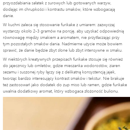
przyozdabiania sałatek z surowych lub gotowanych warzyw,
dodając im chrupkości i kontrastu smaków, które wzbogacają
danie.
W kuchni zaleca się stosowanie furikake z umiarem: zazwyczaj
wystarczy około 2–3 gramów na porcję, aby uzyskać odpowiednią
równowagę między smakiem a aromatem, nie przytłaczając przy
tym pozostałych smaków dania. Nadmierne użycie może bowiem
sprawić, że danie będzie zbyt słone lub zbyt intensywne w smaku.
W niektórych kreatywnych przepisach furikake stosuje się również
do jajecznicy lub omletów, gdzie mieszanka wodorostów, ziaren
sezamu i suszonej ryby łączy się z delikatną konsystencją jajek,
tworząc bardzo interesujący kontrast smaków i tekstur. Nie brakuje
też zastosowań jako dodatek do zup miso lub ramen, gdzie furikake
uwalnia dodatkowy aromat, który wzbogaca złożoność bulionu.