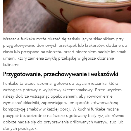
Wreszcie furikake może okazać się zaskakującym składnikiem przy
przygotowywaniu domowych przekąsek lub krakersów: dodane do
ciasta lub posypane na wierzchu przed pieczeniem nadaje im smak
umami, który zamienia zwykłą przekąskę w głębsze doznanie
kulinarne.
Przygotowanie, przechowywanie i wskazówki
Furikake to wszechstronna, gotowa do użycia mieszanka, która
wzbogaca potrawy o wyjątkowy akcent smakowy. Przed użyciem
należy dobrze wstrząsnąć opakowaniem, aby równomiernie
wymieszać składniki, zapewniając w ten sposób zrównoważoną
kompozycję smaków w każdej porcji. W kuchni furikake można
posypać bezpośrednio na świeżo ugotowany biały ryż, ale równie
dobrze nadaje się do przyprawiania grillowanych warzyw, zup lub
słonych przekąsek.