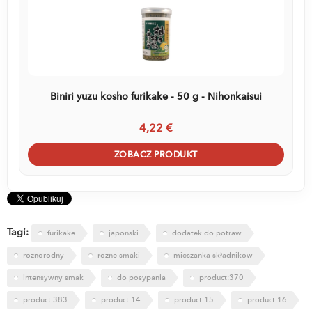
Biniri yuzu kosho furikake - 50 g - Nihonkaisui
4,22 €
ZOBACZ PRODUKT
Tagi:
furikake
japoński
dodatek do potraw
różnorodny
różne smaki
mieszanka składników
intensywny smak
do posypania
product:370
product:383
product:14
product:15
product:16