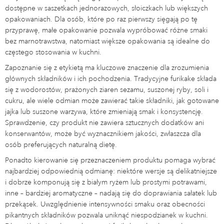
dostępne w saszetkach jednorazowych, słoiczkach lub większych
opakowaniach. Dla osób, które po raz pierwszy sięgają po tę
przyprawę, małe opakowanie pozwala wypróbować różne smaki
bez marnotrawstwa, natomiast większe opakowania są idealne do
częstego stosowania w kuchni.
Zapoznanie się z etykietą ma kluczowe znaczenie dla zrozumienia
głównych składników i ich pochodzenia. Tradycyjne furikake składa
się z wodorostów, prażonych ziaren sezamu, suszonej ryby, soli i
cukru, ale wiele odmian może zawierać takie składniki, jak gotowane
jajka lub suszone warzywa, które zmieniają smak i konsystencję.
Sprawdzenie, czy produkt nie zawiera sztucznych dodatków ani
konserwantów, może być wyznacznikiem jakości, zwłaszcza dla
osób preferujących naturalną dietę.
Ponadto kierowanie się przeznaczeniem produktu pomaga wybrać
najbardziej odpowiednią odmianę: niektóre wersje są delikatniejsze
i dobrze komponują się z białym ryżem lub prostymi potrawami,
inne – bardziej aromatyczne – nadają się do doprawiania sałatek lub
przekąsek. Uwzględnienie intensywności smaku oraz obecności
pikantnych składników pozwala uniknąć niespodzianek w kuchni.