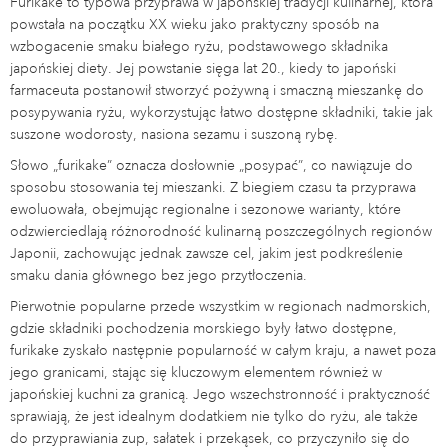
Furikake to typowa przyprawa w japońskiej tradycji kulinarnej, która
powstała na początku XX wieku jako praktyczny sposób na
wzbogacenie smaku białego ryżu, podstawowego składnika
japońskiej diety. Jej powstanie sięga lat 20., kiedy to japoński
farmaceuta postanowił stworzyć pożywną i smaczną mieszankę do
posypywania ryżu, wykorzystując łatwo dostępne składniki, takie jak
suszone wodorosty, nasiona sezamu i suszoną rybę.
Słowo „furikake” oznacza dosłownie „posypać”, co nawiązuje do
sposobu stosowania tej mieszanki. Z biegiem czasu ta przyprawa
ewoluowała, obejmując regionalne i sezonowe warianty, które
odzwierciedlają różnorodność kulinarną poszczególnych regionów
Japonii, zachowując jednak zawsze cel, jakim jest podkreślenie
smaku dania głównego bez jego przytłoczenia.
Pierwotnie popularne przede wszystkim w regionach nadmorskich,
gdzie składniki pochodzenia morskiego były łatwo dostępne,
furikake zyskało następnie popularność w całym kraju, a nawet poza
jego granicami, stając się kluczowym elementem również w
japońskiej kuchni za granicą. Jego wszechstronność i praktyczność
sprawiają, że jest idealnym dodatkiem nie tylko do ryżu, ale także
do przyprawiania zup, sałatek i przekąsek, co przyczyniło się do