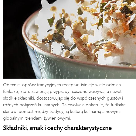
Obecnie, oprócz tradycyjnych receptur, istnieje wiele odmian
furikake, które zawierają przyprawy, suszone warzywa, a nawet
słodkie składniki, dostosowując się do współczesnych gustów i
różnych połączeń kulinarnych. Ta ewolucja pokazuje, że furikake
stanowi pomost między tradycyjną kulturą kulinarną a nowymi
globalnymi trendami żywieniowymi.
Składniki, smak i cechy charakterystyczne