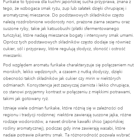
Furikake to typowa dla kuchni japońskiej sucha przyprawa, znana z
tego, że wzbogaca smak ryżu, zup lub sałatek dzięki chrupiącej i
aromatycznej mieszance. Do podstawowych składników często
należą rozdrobnione wodorosty nori, prażone ziarna sezamu oraz
suszone ryby, takie jak katsuobushi (płatki sfermentowanego
tuńczyka), które nadają mieszance bogaty i intensywny smak umami.
Oprócz tych podstawowych składników często dodaje się również
cukier, sól i przyprawy, które regulują słodycz, słoność i ostrość
mieszanki.
Pod względem aromatu furikake charakteryzuje się połączeniem nut
morskich, lekko wędzonych, a czasem z nutką słodyczy, dzięki
obecności takich składników jak cukier czy mirin w niektórych
odmianach. Konsystencja jest zazwyczaj ziarnista i lekko chrupiąca,
co stanowi przyjemny kontrast w połączeniu z miękkimi potrawami,
takimi jak gotowany ryż.
Istnieje wiele odmian furikake, które różnią się w zależności od
regionu i tradycji rodzinnej: niektóre zawierają suszone jajka, różne
rodzaje wodorostów, a nawet drobne kawałki shiso (japońskiej
rośliny aromatycznej), podczas gdy inne zawierają wasabi, które
nadaje potrawie pikantny smak. Ta różnorodność pozwala wybrać